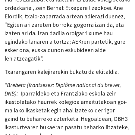
ordezkariei, zein Bernat Etxepare lizeokoei. Ane
Elordik, txalo-zaparrada artean adierazi duenez,
“Egiten ari zareten borroka gogorra izan da, eta
izaten ari da. Izan dadila oroigarri xume hau
egindako lanaren aitortza; AEKren partetik, gure
esker ona, euskaldunon eskubideen alde
lehiatzeagatik”.
Txarangaren kalejirarekin bukatu da ekitaldia.
*Brebeta (frantsesez: Diplôme national du brevet,
DNB):
Iparraldeko eta Frantziako eskola zein
ikastoletako haurrek kolegioa amaitutakoan goi-
mailako ikasketak egin ahal izateko derrigor
gainditu beharreko azterketa. Hegoaldean, DBH3
ikasturtearen bukaeran pasatu beharko litzateke,