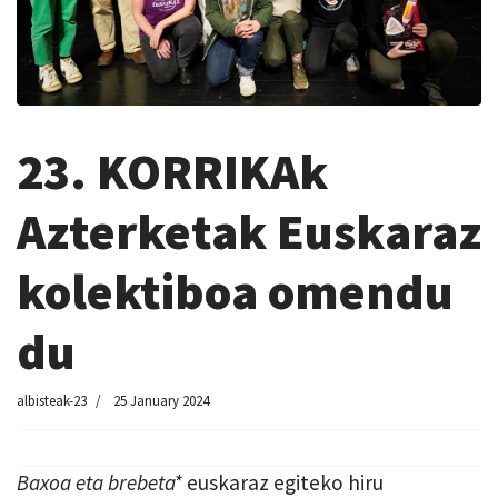
23. KORRIKAk
Azterketak Euskaraz
kolektiboa omendu
du
albisteak-23
25 January 2024
Baxoa eta brebeta*
euskaraz egiteko hiru