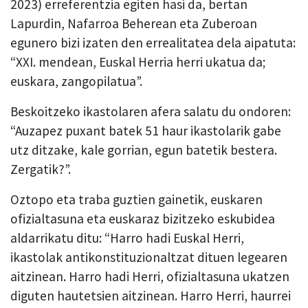
2023) erreferentzia egiten hasi da, bertan
Lapurdin, Nafarroa Beherean eta Zuberoan
egunero bizi izaten den errealitatea dela aipatuta:
“XXI. mendean, Euskal Herria herri ukatua da;
euskara, zangopilatua”.
Beskoitzeko ikastolaren afera salatu du ondoren:
“Auzapez puxant batek 51 haur ikastolarik gabe
utz ditzake, kale gorrian, egun batetik bestera.
Zergatik?”.
Oztopo eta traba guztien gainetik, euskaren
ofizialtasuna eta euskaraz bizitzeko eskubidea
aldarrikatu ditu: “Harro hadi Euskal Herri,
ikastolak antikonstituzionaltzat dituen legearen
aitzinean. Harro hadi Herri, ofizialtasuna ukatzen
diguten hautetsien aitzinean. Harro Herri, haurrei