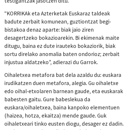
testigantzak jasotzen ditu.
“
KORRIKAk eta Azterketak Euskaraz taldeak
badute zerbait komunean, guztiontzat begi-
bistakoa denaz aparte: biak jaio ziren
desagertzeko bokazioarekin. Bi ekimenak maite
ditugu, baina ez dute irauteko bokaziorik, biak
sortu direlako anomalia baten ondorioz; zerbait
injustua aldatzeko”, adierazi du Garrok.
Oihaletxea
metafora bat dela azaldu du: euskara
irudikatzen duen metafora, alegia. Gu oihaletxe
edo oihal-etxolaren barnean gaude, eta euskarak
babesten gaitu. Gure babeslekua da
euskara/oihaletxea, baina kanpoko elementuen
(haizea, hotza, ekaitza) mende gaude. Guk
oihaletxeari tinko eusten diogu, desager ez dadin.