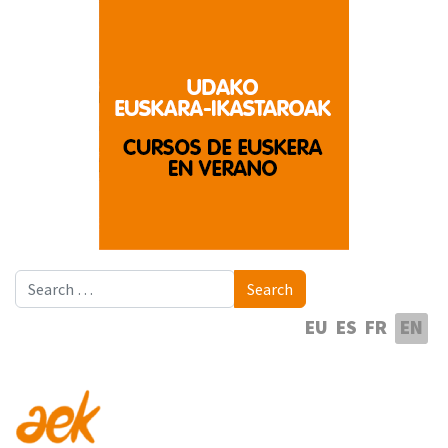
Search
Search
Select your language
EU
ES
FR
EN