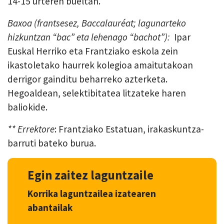
14-15 urteren bueltan.
Baxoa (frantsesez, Baccalauréat; lagunarteko
hizkuntzan “bac” eta lehenago “bachot”):
Ip
ar
Euskal Herriko eta Frantziako eskola zein
ikastoletako haurrek kolegioa amaitutakoan
derrigor gainditu beharreko azterketa.
Hegoaldean, selektibitatea litzateke haren
baliokide.
** Errektore
: Frantziako Estatuan, irakaskuntza-
barruti bateko burua.
Egin zaitez laguntzaile
Korrika laguntzailea izatearen
abantailak