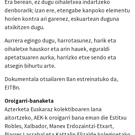
Era berean, ez dugu oihaletxea indartzeko
denborarik; izan ere, etengabe kanpoko elementu
horien kontra ari garenez, eskuartean duguna
atxikitzen dugu.
Aurrera egingo dugu, harrotasunez, harik eta
oihaletxe hauskor eta arin hauek, eguraldi
apetatsuaren aurka, harrizko etxe sendo eta
atsegin bihurtu arte.
Dokumentala otsailaren 8an estreinatuko da,
EITBn.
Oroigarri-banaketa
Azterketa Euskaraz kolektiboaren lana
aitortzeko, AEK-k oroigarri bana eman die Estitxu
Robles, Xalbador, Manex Erdozaintzi-Etxart,
Piarres Larzabal eta Kattalin Elizalde kolegioetako