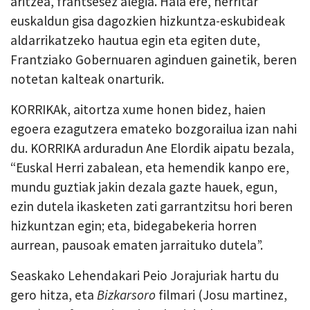
aritzea, frantsesez alegia. Hala ere, herritar
euskaldun gisa dagozkien hizkuntza-eskubideak
aldarrikatzeko hautua egin eta egiten dute,
Frantziako Gobernuaren aginduen gainetik, beren
notetan kalteak onarturik.
KORRIKAk, aitortza xume honen bidez, haien
egoera ezagutzera emateko bozgorailua izan nahi
du. KORRIKA arduradun Ane Elordik aipatu bezala,
“Euskal Herri zabalean, eta hemendik kanpo ere,
mundu guztiak jakin dezala gazte hauek, egun,
ezin dutela ikasketen zati garrantzitsu hori beren
hizkuntzan egin; eta, bidegabekeria horren
aurrean, pausoak ematen jarraituko dutela”.
Seaskako Lehendakari Peio Jorajuriak hartu du
gero hitza, eta
Bizkarsoro
filmari (Josu martinez,