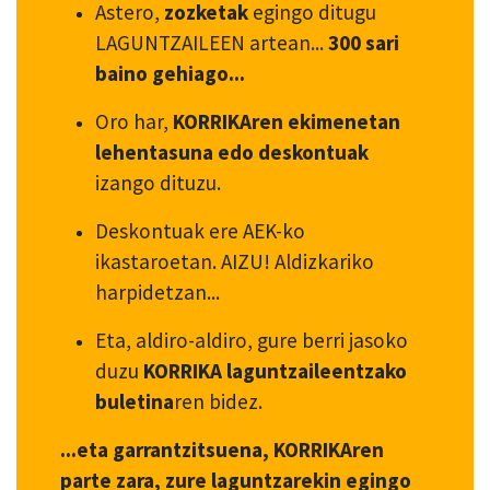
Astero,
zozketak
egingo ditugu
LAGUNTZAILEEN artean...
300 sari
baino gehiago...
Oro har,
KORRIKAren ekimenetan
lehentasuna edo deskontuak
izango dituzu.
Deskontuak ere AEK-ko
ikastaroetan. AIZU! Aldizkariko
harpidetzan...
Eta, aldiro-aldiro, gure berri jasoko
duzu
KORRIKA laguntzaileentzako
buletina
ren bidez.
...eta garrantzitsuena, KORRIKAren
parte zara, zure laguntzarekin egingo