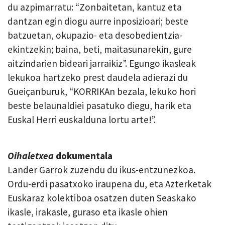
du azpimarratu: “Z
onbaitetan, kantuz eta
dantzan egin diogu aurre inposizioari; beste
batzuetan, okupazio- eta desobedientzia-
ekintzekin; baina, beti, maitasunarekin, gure
aitzindarien bideari jarraikiz”. Egungo ikasleak
lekukoa hartzeko prest daudela adierazi du
Gueiçanburuk, “KORRIKAn bezala, lekuko hori
beste belaunaldiei pasatuko diegu, harik eta
Euskal Herri euskalduna lortu arte!”.
Oihaletxea
dokumentala
Lander Garrok zuzendu du ikus-entzunezkoa.
Ordu-erdi pasatxoko iraupena du, eta Azterketak
Euskaraz kolektiboa osatzen duten Seaskako
ikasle, irakasle, guraso eta ikasle ohien