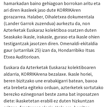
hamarkadan baino gehiagoan borrokan aritu eta
ari diren ikasleek jaso dute KORRIKAren
gorazarrea. Halaber, Oihaletxea dokumentala
(Lander Garrok zuzendua) aurkeztu da, non
Azterketak Euskaraz kolektiboa osatzen duten
Seaskako
ikasle, irakasle, guraso eta ikasle ohien
testigantzak jasotzen diren. Omenaldi-ekitaldia
gaur (urtarrilak 25) izan da, Hondarribiko Itsas
Etxea Auditorioan.
Euskara da
Azterketak Euskaraz
kolektiboaren
aldarria, KORRIKArena bezalaxe. Ikasle horiei,
beren bizitzako une erabakigarri batean, baxoa
eta brebeta egiteko orduan, azterketek sortutako
berezko ezinegonari beste zama bat inposatzen
diete: ikasketetan erabili ez duten hizkuntzan