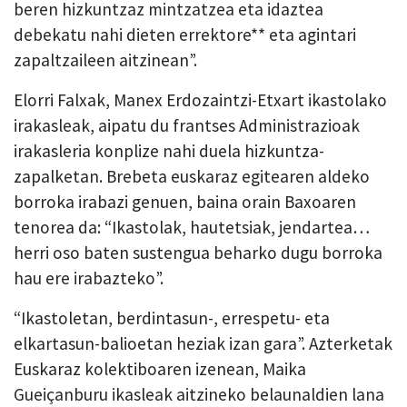
beren hizkuntzaz mintzatzea eta idaztea
debekatu nahi dieten errektore** eta agintari
zapaltzaileen aitzinean”.
Elorri Falxak, Manex Erdozaintzi-Etxart ikastolako
irakasleak, aipatu du frantses Administrazioak
irakasleria konplize nahi duela hizkuntza-
zapalketan. Brebeta euskaraz egitearen aldeko
borroka irabazi genuen, baina o
rain Baxoaren
tenorea da: “Ikastolak, hautetsiak, jendartea…
herri oso baten sustengua beharko dugu borroka
hau ere irabazteko”.
“
I
kastoletan, berdintasun-, errespetu- eta
elkartasun-balioetan heziak izan gara”.
Azterketak
Euskaraz kolektiboaren izenean, Maika
Gueiçanburu ikasleak aitzineko belaunaldien lana