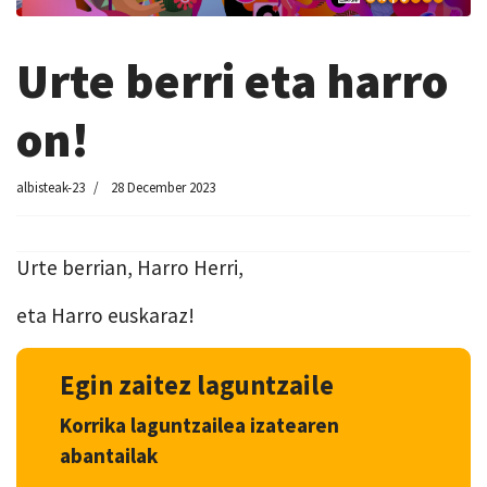
Urte berri eta harro
on!
albisteak-23
28 December 2023
Urte berrian, Harro Herri,
eta Harro euskaraz!
Egin zaitez laguntzaile
Korrika laguntzailea izatearen
abantailak