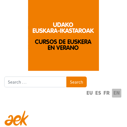
Search
Search
Select your language
EU
ES
FR
EN