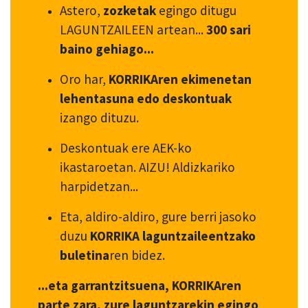
Astero,
zozketak
egingo ditugu
LAGUNTZAILEEN artean...
300 sari
baino gehiago...
Oro har,
KORRIKAren ekimenetan
lehentasuna edo deskontuak
izango dituzu.
Deskontuak ere AEK-ko
ikastaroetan. AIZU! Aldizkariko
harpidetzan...
Eta, aldiro-aldiro, gure berri jasoko
duzu
KORRIKA laguntzaileentzako
buletina
ren bidez.
...eta garrantzitsuena, KORRIKAren
parte zara, zure laguntzarekin egingo