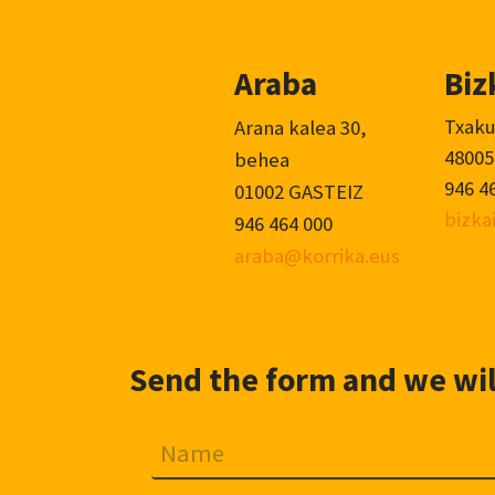
Araba
Biz
Txaku
Arana kalea 30,
48005
behea
946 4
01002 GASTEIZ
bizka
946 464 000
araba@korrika.eus
Send the form and we will