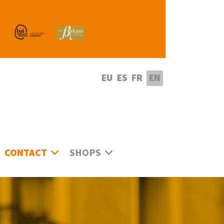
lect your language
EU
ES
FR
EN
CONTACT
SHOPS