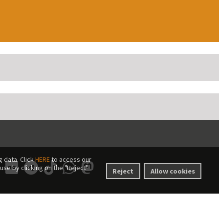
 data. Click
HERE
to access our
use by clicking on the "Reject"
Reject
Allow cookies