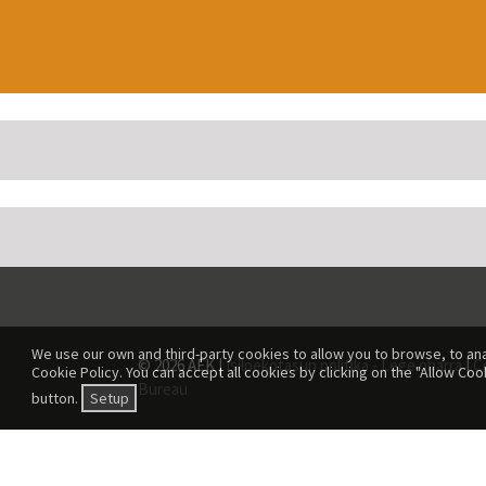
We use our own and third-party cookies to allow you to browse, to ana
© 2026 AEK |
Isilpekotasun politika - Lege oharra
|
C
Cookie Policy. You can accept all cookies by clicking on the "Allow Coo
Bureau
button.
Setup