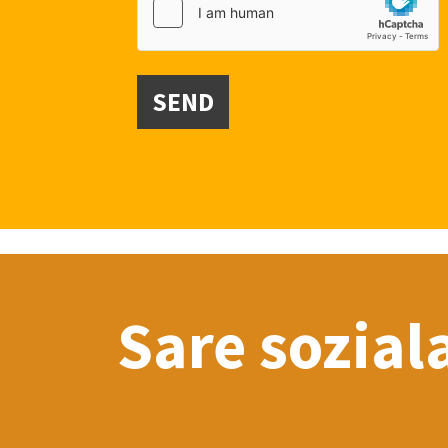
SEND
Sare sozial