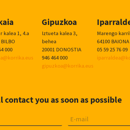
kaia
Gipuzkoa
Iparrald
r kalea 1, 4.a
Iztueta kalea 3,
Marengo karri
 BILBO
behea
64100 BAIONA
64 000
20001 DONOSTIA
05 59 25 76 09
ia@korrika.eus
946 464 000
iparraldea@ko
gipuzkoa@korrika.eus
 contact you as soon as possible