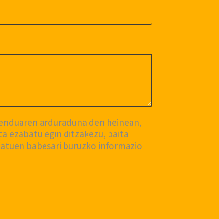
menduaren arduraduna den heinean,
a ezabatu egin ditzakezu, baita
datuen babesari buruzko informazio