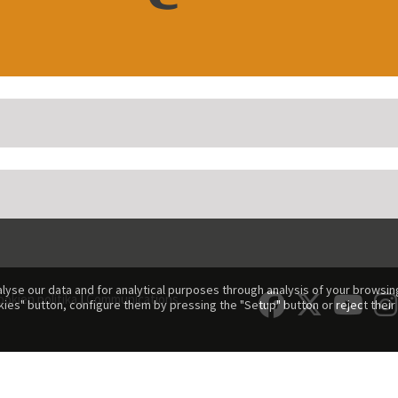
lyse our data and for analytical purposes through analysis of your browsing
ookien politika
|
Communications
kies" button, configure them by pressing the "Setup" button or reject their 