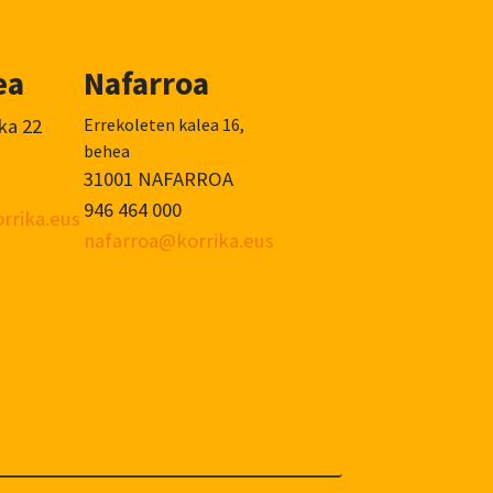
ea
Nafarroa
ka 22
Errekoleten kalea 16,
behea
31001 NAFARROA
946 464 000
rrika.eus
nafarroa@korrika.eus