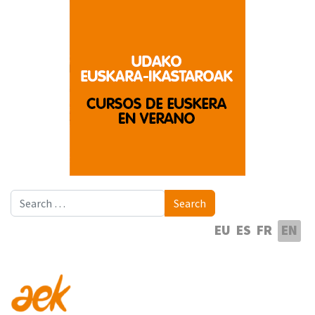
Search
Search
Select your language
EU
ES
FR
EN