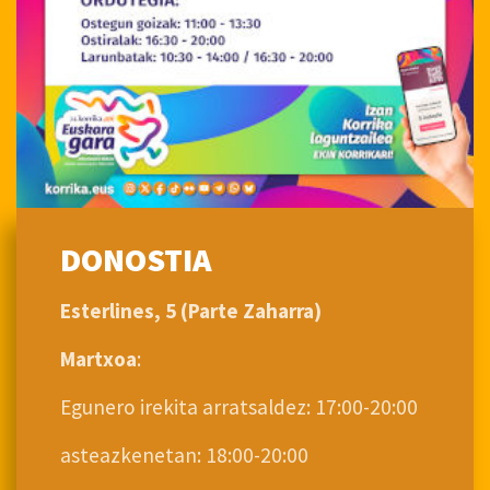
DONOSTIA
Esterlines, 5 (Parte Zaharra)
Martxoa
:
Egunero irekita arratsaldez: 17:00-20:00
asteazkenetan: 18:00-20:00