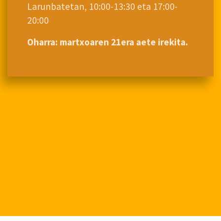
Larunbatetan, 10:00-13:30 eta 17:00-
20:00
Oharra: martxoaren 21era aete irekita.