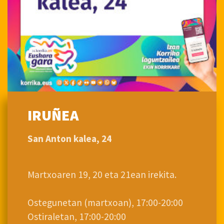
IRUÑEA
San Anton kalea, 24
Martxoaren 19, 20 eta 21ean irekita.
Ostegunetan (martxoan), 17:00-20:00
Ostiraletan, 17:00-20:00