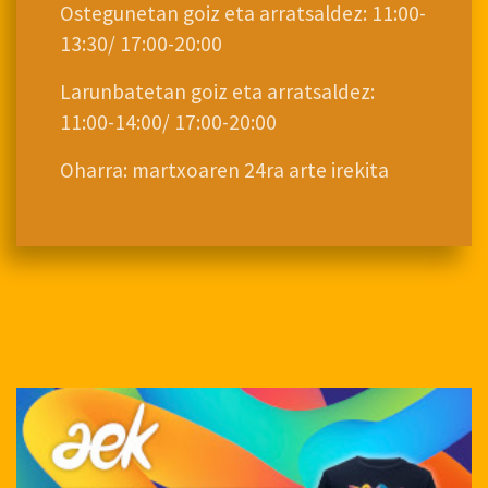
Ostegunetan goiz eta arratsaldez: 11:00-
13:30/ 17:00-20:00
Larunbatetan goiz eta arratsaldez:
11:00-14:00/ 17:00-20:00
Oharra: martxoaren 24ra arte irekita