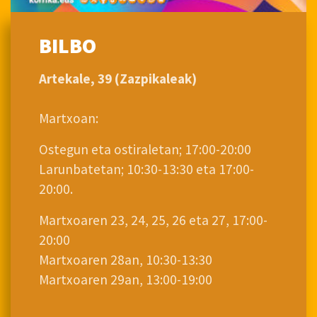
BILBO
Artekale, 39 (Zazpikaleak)
Martxoan:
Ostegun eta ostiraletan; 17:00-20:00
Larunbatetan; 10:30-13:30 eta 17:00-
20:00.
Martxoaren 23, 24, 25, 26 eta 27, 17:00-
20:00
Martxoaren 28an, 10:30-13:30
Martxoaren 29an, 13:00-19:00