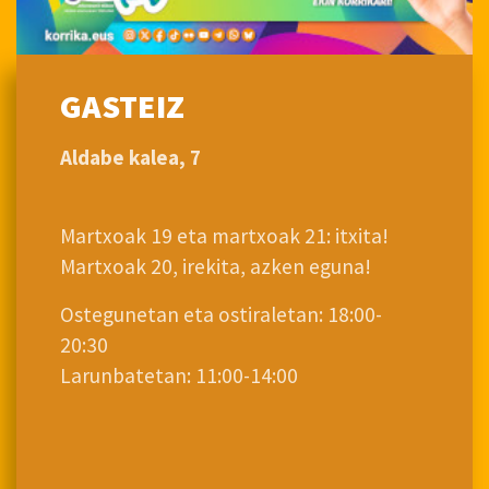
GASTEIZ
Aldabe kalea, 7
Martxoak 19 eta martxoak 21: itxita!
Martxoak 20, irekita, azken eguna!
Ostegunetan eta ostiraletan: 18:00-
20:30
Larunbatetan: 11:00-14:00