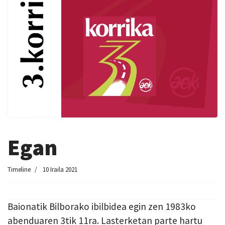
Egan
Timeline
10 Iraila 2021
Baionatik Bilborako ibilbidea egin zen 1983ko
abenduaren 3tik 11ra. Lasterketan parte hartu