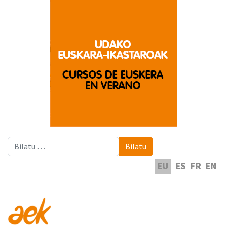
Bilatu
Bilatu
Hautatu hizkuntza
EU
ES
FR
EN