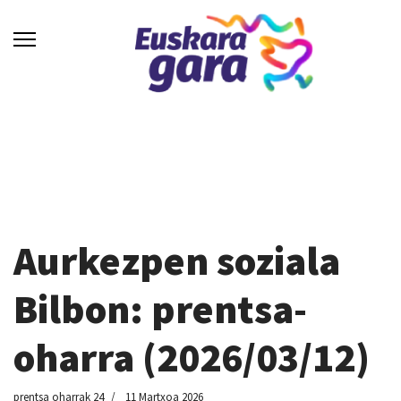
Aurkezpen soziala
Bilbon: prentsa-
oharra (2026/03/12)
prentsa oharrak 24
11 Martxoa 2026