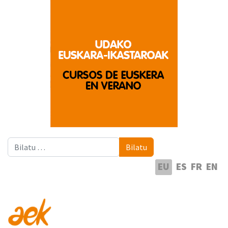
Bilatu
Bilatu
Hautatu hizkuntza
EU
ES
FR
EN