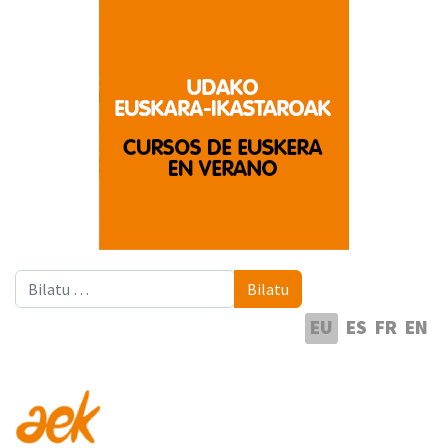
Bilatu
Bilatu
Hautatu hizkuntza
EU
ES
FR
EN