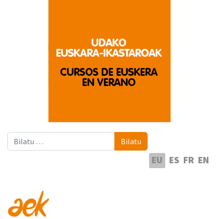
Bilatu
Bilatu
Hautatu hizkuntza
EU
ES
FR
EN