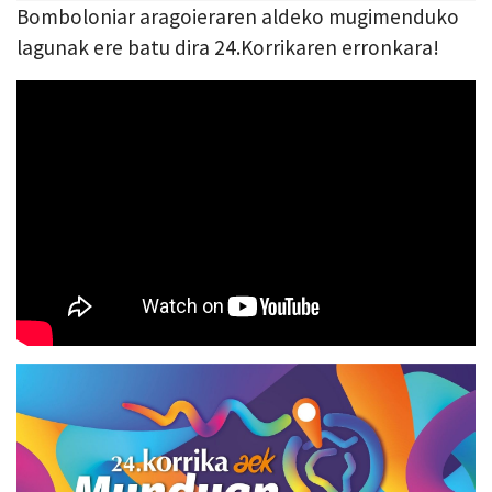
Bomboloniar aragoieraren aldeko mugimenduko
lagunak ere batu dira 24.Korrikaren erronkara!