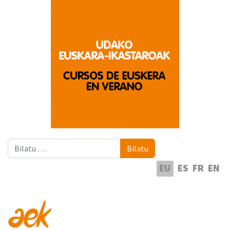
Bilatu
Bilatu
Hautatu hizkuntza
EU
ES
FR
EN