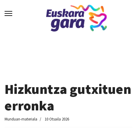
Hizkuntza gutxituen
erronka
Munduan-materiala
10 Otsaila 2026