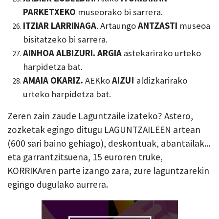
PARKETXEKO
museorako bi sarrera.
ITZIAR LARRINAGA
. Artaungo
ANTZASTI
museoa
bisitatzeko bi sarrera.
AINHOA ALBIZURI. ARGIA
astekarirako urteko
harpidetza bat.
AMAIA OKARIZ.
AEKko
AIZU!
aldizkarirako
urteko harpidetza bat.
Zeren zain zaude Laguntzaile izateko? Astero,
zozketak egingo ditugu LAGUNTZAILEEN artean
(600 sari baino gehiago), deskontuak, abantailak...
eta garrantzitsuena, 15 euroren truke,
KORRIKAren parte izango zara, zure laguntzarekin
egingo dugulako aurrera.