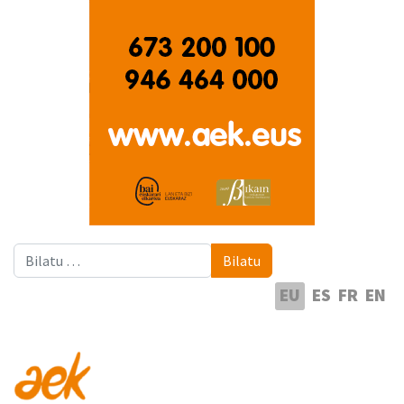
Bilatu
Bilatu
Hautatu hizkuntza
EU
ES
FR
EN