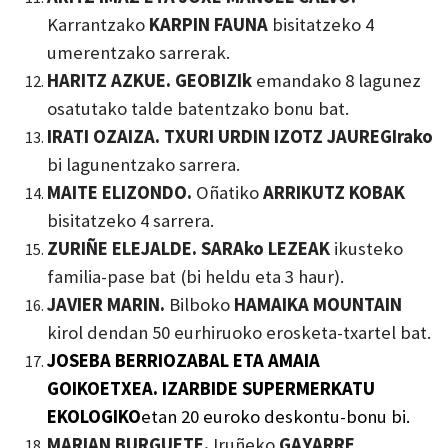
Karrantzako
KARPIN FAUNA
bisitatzeko 4
umerentzako sarrerak.
HARITZ AZKUE. G
EOBIZIk
emandako
8 lagunez
osatutako talde batentzako bonu bat.
IRATI OZAIZA. TXURI URDIN IZOTZ JAUREGI
rako
bi lagunentzako sarrera.
MAITE ELIZONDO.
Oñatiko
ARRIKUTZ KOBAK
bisitatzeko 4 sarrera.
ZURIÑE ELEJALDE. SARAko LEZEAK
ikusteko
familia-pase bat (bi heldu eta 3 haur).
JAVIER MARIN.
Bilboko
HAMAIKA MOUNTAIN
kirol dendan 50 eurhiruoko erosketa-txartel bat.
JOSEBA BERRIOZABAL ETA AMAIA
GOIKOETXEA. IZARBIDE SUPERMERKATU
EKOLOGIKO
etan 20 euroko deskontu-bonu
bi.
MARIAN BURGUETE.
Iruñeko
GAYARRE