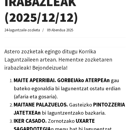
IRABAZLEAK
(2025/12/12)
24-laguntzaile-zozketa
09 Abendua 2025
Astero zozketak egingo ditugu Korrika
Laguntzaileen artean. Hementxe zozketaren
irabazleak! Bejondeizuela!
MAITE APERRIBAI. GORBEIA
ko
ATERPEA
n
gau
bateko egonaldia
bi lagunentzat
ostatu erdian
(afaria eta gosaria).
MAITANE PALAZUELOS.
Gasteizko
PINTOZZERIA
JATETXEAn
bi laguntzentzako bazkaria.
IKER CASADO.
Zornotzako
UXARTE
SAGARDOTEGI
A
n menu
bat bi lagunentzat
.