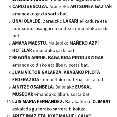
CARLOS ESCUZA.
Araitzeko
A
NTSONEA GAZTAk
emandako gazta sorta bat.
UNAI OLALDE.
Zarauzko
LAKARI
elikadura eta
kontsumo jasangarria taldeak emandako saski
bat.
AMAYA MAESTU.
Mallabiko
MAÑEKO AZPI
HOTELAk
emandako saski bat.
BEGOÑA ARRUE. BAGA BIGA PRODUKZIOAK
emandako disko eta liburu sorta bat.
JUAN VICTOR GALARZA. ARABAKO PILOTA
FEDERAZIOA
k emandako material sorta bat.
AINITZE OSANBELA.
Baionako
EUSKAL
MUSEOA
k
emandako liburu sorta bat.
LUIS MARIA FERNANDEZ.
Barakaldoko
CLIMBAT
eskalada gunerako sarrera bikoitza.
ARITZ IMAZ ETA JOXE MANUEL CALVO.