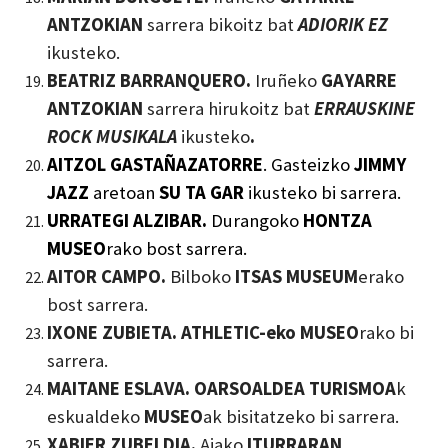
ANTZOKIAN
sarrera bikoitz bat
ADIORIK EZ
ikusteko.
BEATRIZ BARRANQUERO.
Iruñeko
GAYARRE
ANTZOKIAN
sarrera hirukoitz bat
ERRAUSKINE
ROCK MUSIKALA
ikusteko
.
AITZOL GASTAÑAZATORRE
. Gasteizko
JI
MMY
JAZZ
aretoa
n
SU TA GAR
ikus
t
eko bi
sarrera.
URRATEGI ALZIBAR.
Durangoko
HONTZA
MUSEO
rako
bost
sarrera.
AITOR CAMPO.
Bilboko
ITSAS MUSEUM
erako
bost sarrera.
IXONE ZUBIETA. ATHLETIC-eko MUSEO
rako
bi
sarrera.
MAITANE ESLAVA. OARSOALDEA TURISMOA
k
eskualdeko
MUSEO
ak bisitatzeko bi sarrera.
XABIER ZUBELDIA.
Aiako
ITURRARAN