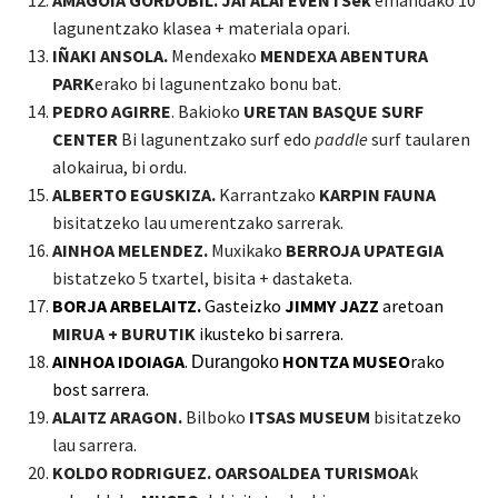
AMAGOIA GORDOBIL. JAI ALAI EVENTSek
emandako
10
lagunentzako klasea + materiala opari.
IÑAKI ANSOLA.
Mendexako
MENDEXA ABENTURA
PARK
erako bi lagunentzako bonu bat.
PEDRO AGIRRE
. Bakioko
URETAN BASQUE SURF
CENTER
Bi lagunentzako surf edo
paddle
surf taularen
alokairua, bi ordu.
ALBERTO EGUSKIZA.
Karrantzako
KARPIN FAUNA
bisitatzeko lau umerentzako sarrerak.
AINHOA MELENDEZ.
Muxikako
BERROJA UPATEGIA
bistatzeko 5 txartel, bisita + dastaketa.
BORJA ARBELAITZ.
Gasteizko
JI
MMY JAZZ
aretoa
n
MIRUA + BURUTIK
ikus
t
eko bi
sarrera.
AINHOA IDOIAGA
.
HONTZA
MUSEO
rako
Durangoko
bost
sarrera.
ALAITZ ARAGON.
Bilboko
ITSAS MUSEUM
bisitatzeko
lau sarrera.
KOLDO RODRIGUEZ. OARSOALDEA TURISMOA
k