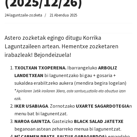
(2025/12/26)
24-laguntzaile-zozketa
21 Abendua 2025
Astero zozketak egingo ditugu Korrika
Laguntzaileen artean. Hementxe zozketaren
irabazleak! Bejondeizuela!
TXOLTXAN TXOPERENA.
Ibarrangeluko
ARBOLIZ
LANDETXEAN
bi lagunentzako bi gau + gosaria +
sukaldea erabiltzeko aukera (mendira begira logelan)
*
Apirilaren 1etik irailaren 30era, aste santua,uztaila eta abuztua izan
ezik.
IKER USABIAGA
. Zornotzako
UXARTE SAGARDOTEGI
A
n
menu bat bi lagunentzat.
NAROA GAINTZA.
Gasteizko
BLACK SALAD JATETXE
beganoan
astean zeharreko menua bi lagunentzat.
Mª CARMEN PRATS. SALTUS GARAGARDOA
k emandako