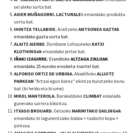
sei aleko sorta bat
ASIER MUÑAGORRI. LACTURALE
k emandako produktu
sorta bat.
IHINTZA TELLABIDE.
Araitzeko
A
NTSONEA GAZTAk
emandako gazta sorta bat.
ALAITZ AIERBE
. Donibane Lohizuneko
KATXI
KLOTHING
ek
emandako jertse bat.
IÑAKI IZAGIRRE.
Erandioko
ALTZAGA ZIKLOAK
emandako 25 euroko erosketa-txartel
bat.
ALFONSO ORTIZ DE URBINA.
Abadiñoko
ALLUITZ
PARKEAN
"Artzai egun batez" ekintza burutzeko bonu
bat (bi heldu eta bi ume).
MIKEL MANTEROLA.
Barakaldoko
CLIMBAT
eskalada
gunerako sarrera bikoitza.
ITXASO BROUARD.
Getxoko
MARMITAKO SAILINGek
emandako bi lagunentzako bidaia + txakolin kopa +
pintxoa.