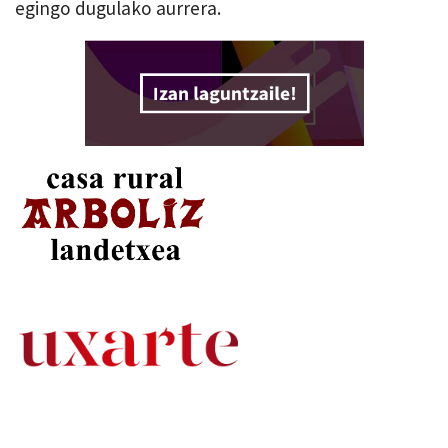
egingo dugulako aurrera.