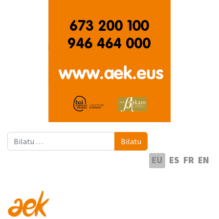
Bilatu
Bilatu
Hautatu hizkuntza
EU
ES
FR
EN