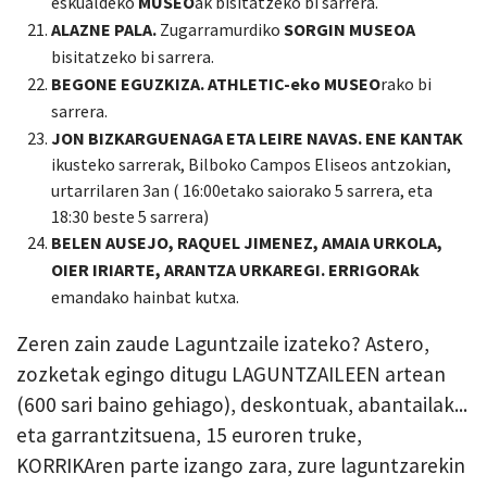
eskualdeko
MUSEO
ak bisitatzeko bi sarrera.
ALAZNE PALA.
Zugarramurdiko
SORGIN MUSEOA
bisitatzeko bi sarrera.
BEGONE EGUZKIZA. ATHLETIC-eko MUSEO
rako
bi
sarrera.
JON BIZKARGUENAGA ETA LEIRE NAVAS.
ENE KANTAK
ikusteko sarrerak, Bilboko Campos Eliseos antzokian,
urtarrilaren 3an ( 16:00etako saiorako 5 sarrera, eta
18:30 beste 5 sarrera)
BELEN AUSEJO, RAQUEL JIMENEZ, AMAIA URKOLA,
OIER IRIARTE, ARANTZA URKAREGI. ERRIGORA
k
emandako hainbat kutxa.
Zeren zain zaude Laguntzaile izateko? Astero,
zozketak egingo ditugu LAGUNTZAILEEN artean
(600 sari baino gehiago), deskontuak, abantailak...
eta garrantzitsuena, 15 euroren truke,
KORRIKAren parte izango zara, zure laguntzarekin