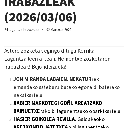
IRABAZLEAK
(2026/03/06)
24-laguntzaile-zozketa
02 Martxoa 2026
Astero zozketak egingo ditugu Korrika
Laguntzaileen artean. Hementxe zozketaren
irabazleak! Bejondeizuela!
JON MIRANDA LABAIEN. NEKATUR
rek
emandako asteburu bateko egonaldi baterako
nekatxartela.
XABIER MARKOTEGI GOÑI. AREATZAKO
BAINUETXE
rako bi lagunen
t
zako opari-txartela.
HASIER GOIKOLEA REVILLA.
Galdakaoko
ARETXONDO JATETXEA
n bi lagunentzako