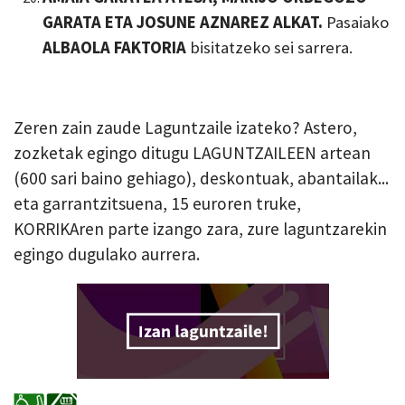
GARATA ETA JOSUNE AZNAREZ ALKAT.
Pasaiako
ALBAOLA
FAKTORIA
bisitatzeko sei sarrera.
Zeren zain zaude Laguntzaile izateko? Astero,
zozketak egingo ditugu LAGUNTZAILEEN artean
(600 sari baino gehiago), deskontuak, abantailak...
eta garrantzitsuena, 15 euroren truke,
KORRIKAren parte izango zara, zure laguntzarekin
egingo dugulako aurrera.