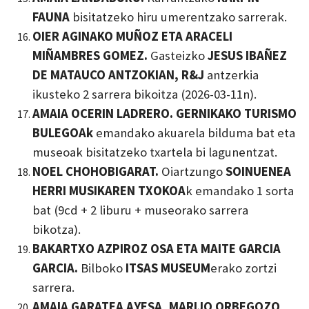
FAUNA
bisitatzeko hiru umerentzako sarrerak.
OIER AGINAKO MUÑOZ ETA ARACELI
MIÑAMBRES GOMEZ.
Gasteizko
JESUS IBAÑEZ
DE MATAUCO ANTZOKIAN, R&J
antzerkia
ikusteko 2 sarrera bikoitza (2026-03-11n).
AMAIA OCERIN LADRERO. GERNIKAKO TURISMO
BULEGOAk
emandako akuarela bilduma bat eta
museoak bisitatzeko txartela bi lagunentzat.
NOEL CHOHOBIGARAT.
Oiartzungo
SOINUENEA
HERRI MUSIKAREN TXOKOA
k emandako 1 sorta
bat (9cd + 2 liburu + museorako sarrera
bikotza).
BAKARTXO AZPIROZ OSA ETA MAITE GARCIA
GARCIA.
Bilboko
ITSAS MUSEUM
erako zortzi
sarrera.
AMAIA GARATEA AYESA, MARIJO ORBEGOZO