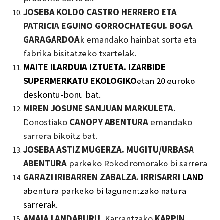
JOSEBA KOLDO CASTRO HERRERO ETA
PATRICIA EGUINO GORROCHATEGUI. BOGA
GARAGARDOA
k emandako hainbat sorta eta
fabrika bisitatzeko txartelak.
MAITE ILARDUIA IZTUETA. IZARBIDE
SUPERMERKATU EKOLOGIKO
etan 20 euroko
deskontu-bonu
bat.
MIREN JOSUNE SANJUAN MARKULETA.
Donostiako
CANOPY ABENTURA
emandako
sarrera bikoitz bat.
JOSEBA ASTIZ MUGERZA. MUGITU/URBASA
ABENTURA
parkeko Rokodromorako bi sarrera
GARAZI IRIBARREN ZABALZA. IRRISARRI
LAND
abentura parke
ko
bi
lagunentzako
natura
sarrerak.
AMAIA LANDABURU.
Karrantzako
KARPIN