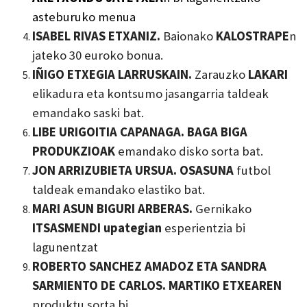
asteburuko menua
ISABEL RIVAS ETXANIZ.
Baionako
KALOSTRAPE
n
jateko 30 euroko bonua.
IÑIGO ETXEGIA LARRUSKAIN.
Zarauzko
LAKARI
elikadura eta kontsumo jasangarria taldeak
emandako saski bat.
LIBE URIGOITIA CAPANAGA. BAGA BIGA
PRODUKZIOAK
emandako disko sorta bat.
JON ARRIZUBIETA URSUA. OSASUNA
futbol
taldeak emandako elastiko bat.
MARI ASUN BIGURI ARBERAS.
Gernikako
ITSASMENDI
upategian
esperientzia bi
lagunentzat
ROBERTO SANCHEZ AMADOZ ETA SANDRA
SARMIENTO DE CARLOS. M
ARTIKO
ETXEAREN
produktu sorta bi.