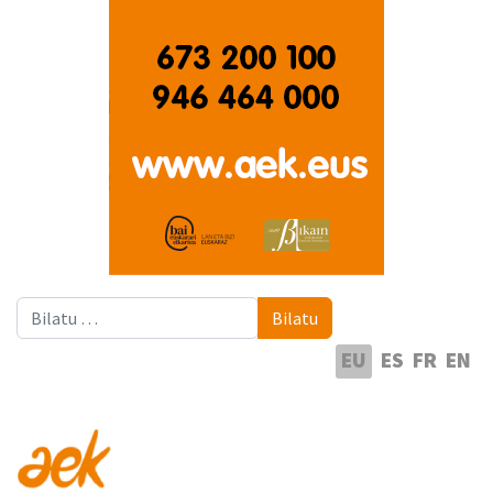
Bilatu
Bilatu
Hautatu hizkuntza
EU
ES
FR
EN