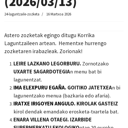
(2026/03/13)
24-laguntzaile-zozketa
16 Martxoa 2026
Astero zozketak egingo ditugu Korrika
Laguntzaileen artean. Hementxe hurrengo
zozketaren irabazleak. Zorionak!
LEIRE LAZKANO LEGORBURU.
Zornotzako
UXARTE SAGARDOTEGIA
n menu bat bi
lagunentzat.
IMA ELEXPURU EGAÑA.
GOITIKO JATETXEA
n bi
lagunentzako menua (bazkaria edo afaria).
IRATXE IRIGOYEN ANGULO.
KIROLAK GASTEIZ
kirol dendak emandako erosketa-txartela bat.
ENARA VILLENA OTAEGI.
IZARBIDE
SUPERMERKATU EKOLOGIKO
etan 20 euroko