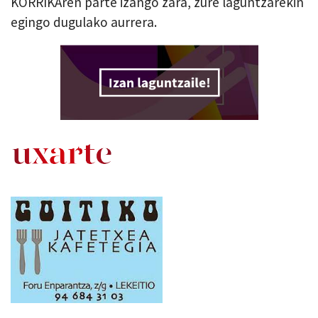
KORRIKAren parte izango zara, zure laguntzarekin
egingo dugulako aurrera.