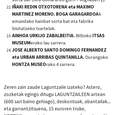
IÑAKI REDIN OTXOTORENA eta MAXIMO
MARTINEZ MORENO. BOGA GARAGARDOA
k
emandako hainbat sorta bat eta fabrika
bisitatzeko txartelak.
AINHOA URKIJO ZABALBEITIA.
Bilboko
ITSAS
MUSEUM
erako lau sarrera.
JOSE ALBERTO SANTO DOMINGO FERNANDEZ
eta URBAN ARRIBAS QUINTANILLA.
Durangoko
HONTZA MUSEO
rako 4 sarrera.
Zeren zain zaude Laguntzaile izateko? Astero,
zozketak egingo ditugu LAGUNTZAILEEN artean
(600 sari baino gehiago), deskontuak, abantailak...
eta garrantzitsuena, 15 euroren truke,