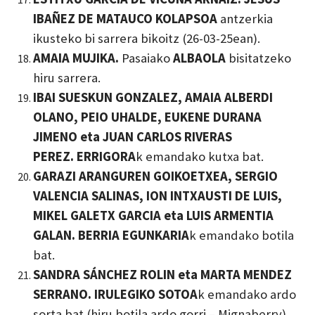
IBAÑEZ DE MATAUCO KOLAPSOA
antzerkia
ikusteko bi sarrera bikoitz (26-03-25ean).
AMAIA MUJIKA.
Pasaiako
ALBAOLA
bisitatzeko
hiru sarrera.
IBAI SUESKUN GONZALEZ, AMAIA ALBERDI
OLANO, PEIO UHALDE, EUKENE DURANA
JIMENO eta JUAN CARLOS RIVERAS
PEREZ.
ERRIGORA
k emandako kutxa bat.
GARAZI ARANGUREN GOIKOETXEA, SERGIO
VALENCIA SALINAS, ION INTXAUSTI DE LUIS,
MIKEL GALETX GARCIA eta LUIS ARMENTIA
GALAN.
BERRIA EGUNKARIA
k emandako botila
bat.
SANDRA SÁNCHEZ ROLIN eta MARTA MENDEZ
SERRANO.
IRULEGIKO SOTOA
k emandako ardo
sorta bat (hiru botila ardo gorri – Mignaberry).