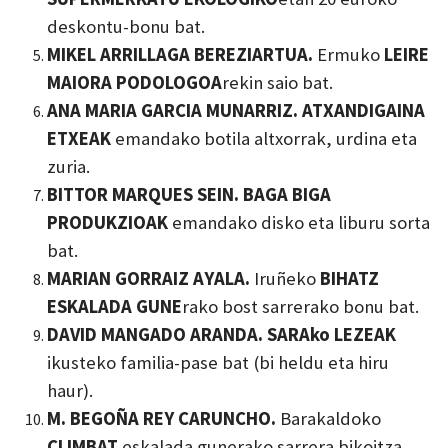
deskontu-bonu bat.
MIKEL ARRILLAGA BEREZIARTUA.
Ermuko
LEIRE
MAIORA PODOLOGOA
rekin saio bat.
ANA MARIA GARCIA MUNARRIZ.
ATXANDIGAINA
ETXEAK
emandako botila altxorrak, urdina eta
zuria.
BITTOR MARQUES SEIN.
BAGA BIGA
PRODUKZIOAK
emandako disko eta liburu sorta
bat.
MARIAN GORRAIZ AYALA.
Iruñeko
BIHATZ
ESKALADA GUNE
rako bost sarrerako bonu bat.
DAVID MANGADO ARANDA.
SARAko LEZEAK
ikusteko familia-pase bat (bi heldu eta hiru
haur).
M. BEGOÑA REY CARUNCHO.
Barakaldoko
CLIMBAT
eskalada gunerako sarrera bikoitza.