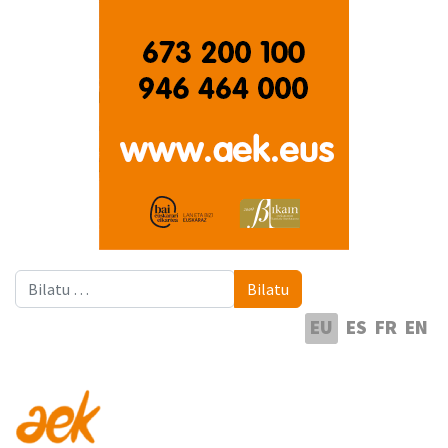
Bilatu
Bilatu
Hautatu hizkuntza
EU
ES
FR
EN