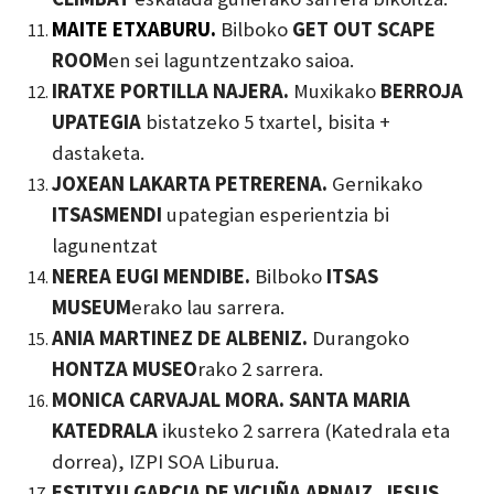
MAITE ETXABURU.
Bilboko
GET OUT SCAPE
ROOM
en sei laguntzentzako saioa.
IRATXE PORTILLA NAJERA.
Muxikako
BERROJA
UPATEGIA
bistatzeko 5 txartel, bisita +
dastaketa.
JOXEAN LAKARTA PETRERENA.
Gernikako
ITSASMENDI
upategian esperientzia bi
lagunentzat
NEREA EUGI MENDIBE.
Bilboko
ITSAS
MUSEUM
erako lau sarrera.
ANIA MARTINEZ DE ALBENIZ.
Durangoko
HONTZA MUSEO
rako 2 sarrera.
MONICA CARVAJAL MORA.
SANTA MARIA
KATEDRALA
ikusteko 2 sarrera (Katedrala eta
dorrea), IZPI SOA Liburua.
ESTITXU GARCIA DE VICUÑA ARNAIZ.
JESUS