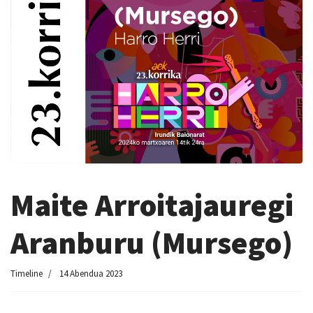
Maite Arroitajauregi
Aranburu (Mursego)
Timeline
14 Abendua 2023