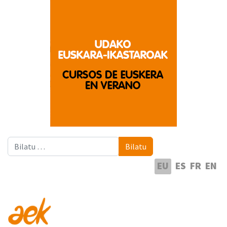
Bilatu
Bilatu
Hautatu hizkuntza
EU
ES
FR
EN