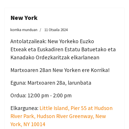
New York
korrika munduan
11 Otsaila 2024
Antolatzaileak: New Yorkeko Euzko
Etxeak eta Euskadiren Estatu Batuetako eta
Kanadako Ordezkaritzak elkarlanean
Martxoaren 28an New Yorken ere Korrika!
Eguna: Martxoaren 28a, larunbata
Ordua: 12:00 pm - 2:00 pm
Elkargunea:
Little Island, Pier 55 at Hudson
River Park, Hudson River Greenway, New
York, NY 10014