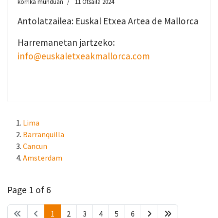
korrika munduan
11 Otsaila 2024
Antolatzailea: Euskal Etxea Artea de Mallorca
Harremanetan jartzeko:
info@euskaletxeakmallorca.com
Lima
Barranquilla
Cancun
Amsterdam
Page 1 of 6
1
2
3
4
5
6