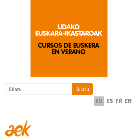
Bilatu
Bilatu
Hautatu hizkuntza
EU
ES
FR
EN