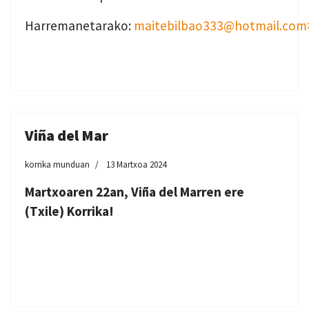
Harremanetarako:
maitebilbao333@hotmail.com
Viña del Mar
korrika munduan
13 Martxoa 2024
Martxoaren 22an, Viña del Marren ere
(Txile) Korrika!