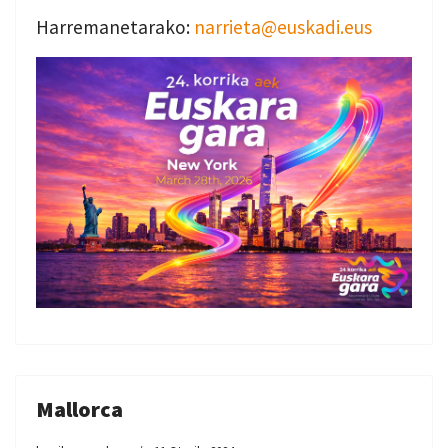
Harremanetarako:
narrieta@euskadi.eus
Mallorca