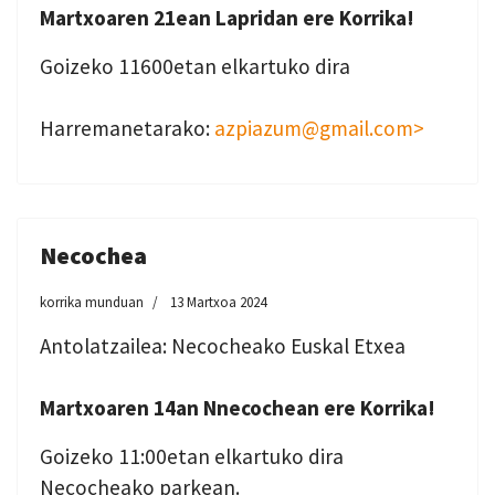
Martxoaren 21ean Lapridan ere Korrika!
Goizeko 11600etan elkartuko dira
Harremanetarako:
azpiazum@gmail.com>
Necochea
korrika munduan
13 Martxoa 2024
Antolatzailea: Necocheako Euskal Etxea
Martxoaren 14an Nnecochean ere Korrika!
Goizeko 11:00etan elkartuko dira
Necocheako parkean.