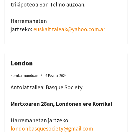
trikipoteoa San Telmo auzoan.
Harremanetan
jartzeko:
euskaltzaleak@yahoo.com.ar
London
korrika munduan
6 Février 2024
Antolatzailea: Basque Society
Martxoaren 28an, Londonen ere Korrika!
Harremanetan jartzeko:
londonbasquesociety@gmail.com