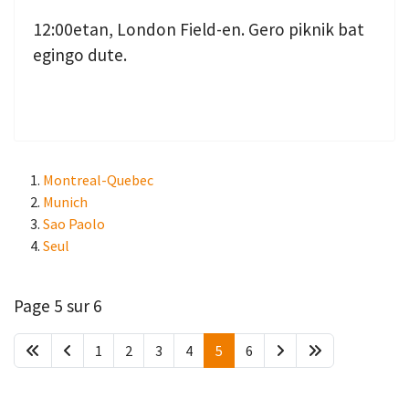
12:00etan, London Field-en. Gero piknik bat
egingo dute.
Montreal-Quebec
Munich
Sao Paolo
Seul
Page 5 sur 6
1
2
3
4
5
6