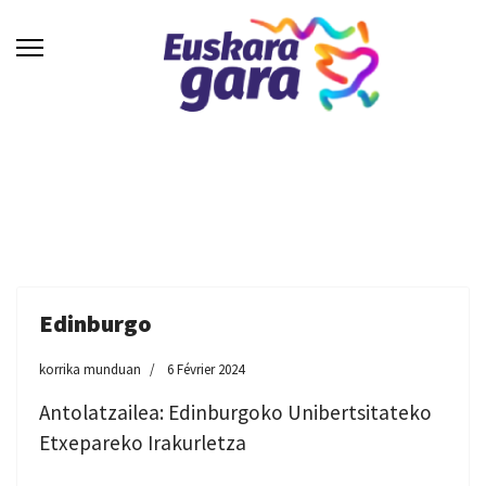
Edinburgo
korrika munduan
6 Février 2024
Antolatzailea: Edinburgoko Unibertsitateko
Etxepareko Irakurletza