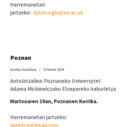
Harremanetan
jartzeko:
dylan.inglis@ed.ac.uk
Poznan
korrika munduan
6 Février 2024
Antolatzailea: Poznaneko Uniwersytet
Adama Mickiewiczako Etxepareko irakurletza
Martxoaren 19an, Poznanen Korrika.
Harremanetan jartzeko:
leirelore@gmail.com