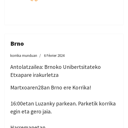
Brno
korrika munduan
6 Février 2024
Antolatzailea: Brnoko Unibertsitateko
Etxapare irakurletza
Martxoaren28an Brno ere Korrika!
16:00etan Luzanky parkean. Parketik korrika
egin eta gero jaia.
Harremanetan