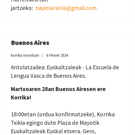
jartzeko:
nayiolaranla@gmail.com
Buenos Aires
korrika munduan
6 Février 2024
Antolatzailea: Euskaltzaleak - La Escuela de
Lengua Vasca de Buenos Aires.
Martxoaren 28an Buenos Airesen ere
Korrika!
18:00etan (ordua konfirmatzeke), Korrika
Txikia egingo dute Plaza de Mayotik
Euskaltzaleak Euskal etxera. Gero,