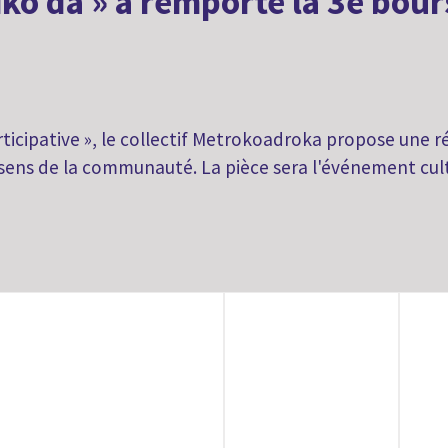
iko da » a remporté la 3e bou
ticipative », le collectif Metrokoadroka propose une ré
 sens de la communauté. La pièce sera l'événement cult