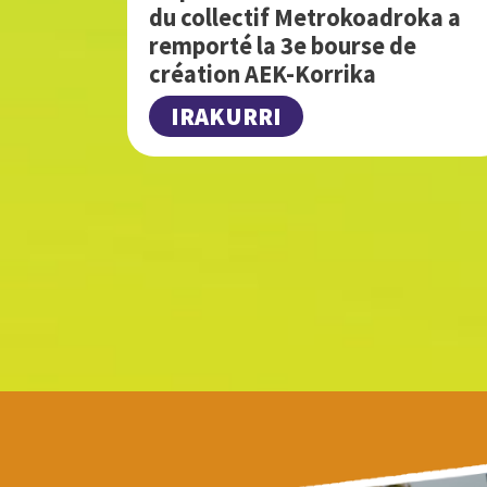
du collectif Metrokoadroka a
remporté la 3e bourse de
création AEK-Korrika
IRAKURRI