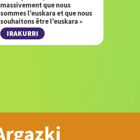
massivement que nous
sommes l’euskara et que nous
souhaitons être l’euskara »
IRAKURRI
Argazki