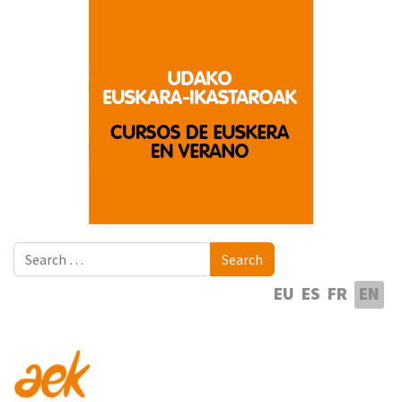
Search
Search
Select your language
EU
ES
FR
EN