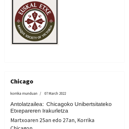
Chicago
korrika munduan
07 March 2022
Antolatzailea:
Chicagoko Unibertsitateko
Etxepareren Irakurletza
Martxoaren 25an edo 27an, Korrika
Chicagon.