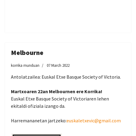
Melbourne
korrika munduan
07 March 2022
Antolatzailea: Euskal Etxe Basque Society of Victoria.
Martxoaren 22an Melbournen ere Korrika!
Euskal Etxe Basque Society of Victoriaren lehen
ekitaldi ofiziala izango da.
Harremananetan jartzeko:
euskaletxevic@gmail.com