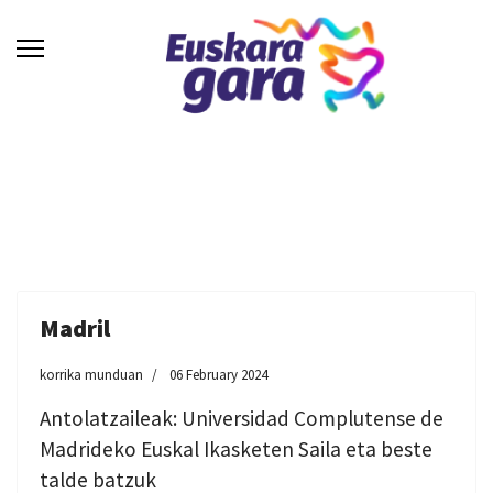
Madril
korrika munduan
06 February 2024
Antolatzaileak: Universidad Complutense de
Madrideko Euskal Ikasketen Saila eta beste
talde batzuk