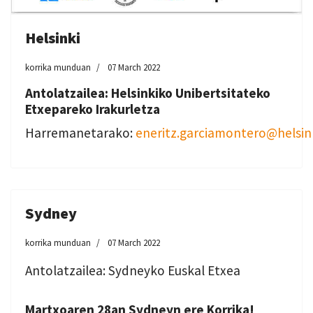
Helsinki
korrika munduan
07 March 2022
Antolatzailea: Helsinkiko Unibertsitateko
Etxepareko Irakurletza
Harremanetarako:
eneritz.garciamontero@helsink
Sydney
korrika munduan
07 March 2022
Antolatzailea: Sydneyko Euskal Etxea
Martxoaren 28an Sydneyn ere Korrika!