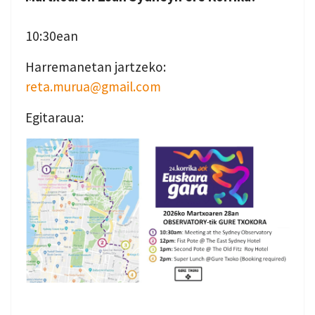
10:30ean
Harremanetan jartzeko:
reta.murua@gmail.com
Egitaraua: