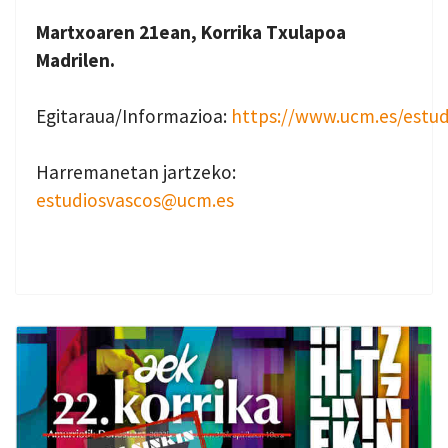
Martxoaren 21ean, Korrika Txulapoa
Madrilen.
Egitaraua/Informazioa:
https://www.ucm.es/estud
Harremanetan jartzeko:
estudiosvascos@ucm.es