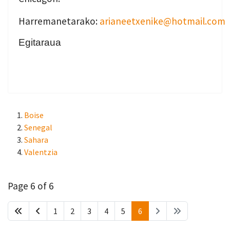
Harremanetarako:
arianeetxenike@hotmail.com
Egitaraua
Boise
Senegal
Sahara
Valentzia
Page 6 of 6
1
2
3
4
5
6