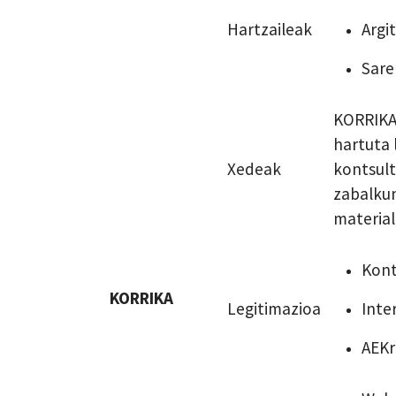
Hartzaileak
Argi
Sare
KORRIKA
hartuta 
Xedeak
kontsult
zabalkun
material
Kont
KORRIKA
Legitimazioa
Inte
AEKr