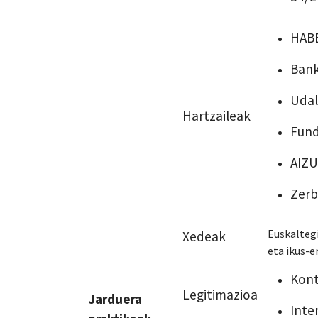
HABE
Bank
Udal
Hartzaileak
Fund
AIZU
Zerb
Euskalteg
Xedeak
eta ikus-
Kont
Legitimazioa
Jarduera
Inte