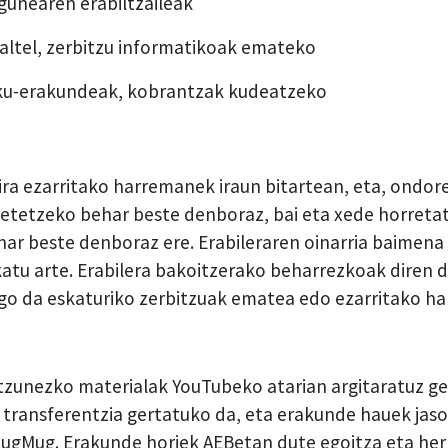
unearen erabiltzaileak
altel, zerbitzu informatikoak emateko
u-erakundeak, kobrantzak kudeatzeko
ra ezarritako harremanek iraun bitartean, eta, ondor
etetzeko behar beste denboraz, bai eta xede horretati
ar beste denboraz ere. Erabileraren oinarria baimena
tu arte. Erabilera bakoitzerako beharrezkoak diren da
ngo da eskaturiko zerbitzuak ematea edo ezarritako h
tzunezko materialak YouTubeko atarian argitaratuz ger
 transferentzia gertatuko da, eta erakunde hauek jaso
 SmugMug. Erakunde horiek AEBetan dute egoitza eta her