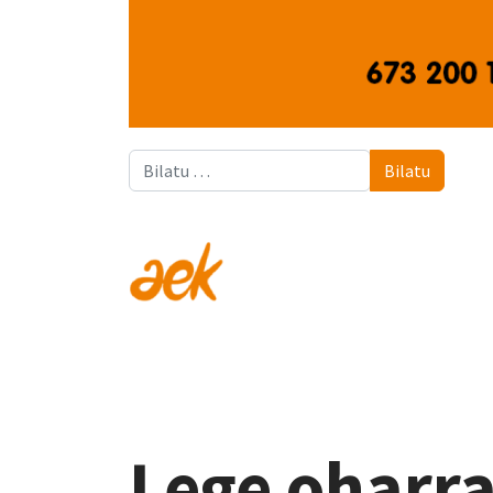
Bilatu
Bilatu
Lege oharr