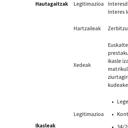
Hautagaitzak
Legitimazioa
Interes
Interes 
Hartzaileak
Zerbitzu
Euskalte
prestaku
ikasle i
Xedeak
matrikul
ziurtagi
kudeaket
Lege
Legitimazioa
Kont
Ikasleak
34/2