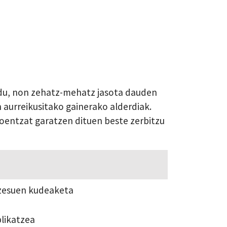
 du, non zehatz-mehatz jasota dauden
n aurreikusitako gainerako alderdiak.
oentzat garatzen dituen beste zerbitzu
ozesuen kudeaketa
likatzea