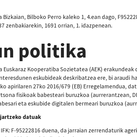
a Bizkaian, Bilboko Perro kaleko 1, 4.ean dago, F9522
37 zenbakiarekin, 1691 orrian, 1. idazpenean.
n politika
a Euskaraz Kooperatiba Sozietatea (AEK) erakundeak 
 interesdunen eskubideak deskribatzea ere, bi araudi 
o apirilaren 27ko 2016/679 (EB) Erregelamendua, datu
rtsona fisikoak babesteari buruzkoa (aurrerantzean, D
besari eta eskubide digitalen bermeari buruzkoa (au
jartzeko datuak
 IFK: F-95222816 duena, da jarraian zerrendaturik age