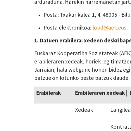
arduraduna. Harekin harremanetan jartz
Posta: Txakur kalea 1, 4. 48005 - Bilb
Posta elektronikoa:
lopd@aek.eus
1. Datuen erabilera: xedeen deskribapen
Euskaraz Kooperatiba Sozietateak (AEK
erabileraren xedeak, horiek legitimatzen
Jarraian, hala webgune honen bidez egi
batzuekin loturiko beste batzuk daude:
Erabilerak
Erabileraren xedeak│ 
Xedeak
Langile
Kontrat