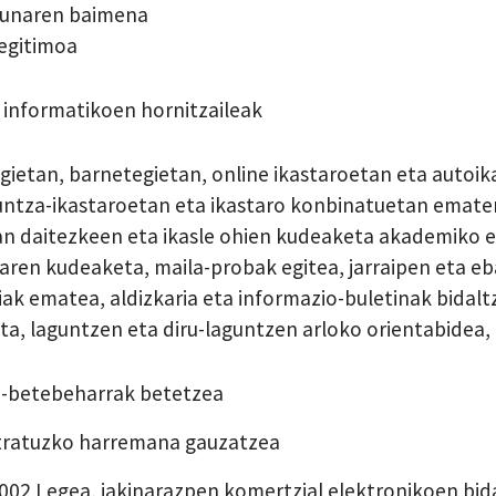
dunaren baimena
legitimoa
 informatikoen hornitzaileak
gietan, barnetegietan, online ikastaroetan eta autoi
ntza-ikastaroetan eta ikastaro konbinatuetan ematen
zan daitezkeen eta ikasle ohien kudeaketa akademiko 
aren kudeaketa, maila-probak egitea, jarraipen eta eb
riak ematea, aldizkaria eta informazio-buletinak bidal
a, laguntzen eta diru-laguntzen arloko orientabidea,
-betebeharrak betetzea
ratuzko harremana gauzatzea
002 Legea, jakinarazpen komertzial elektronikoen bid