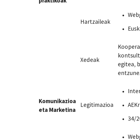
praktikoak
Webg
Hartzaileak
Eusk
Kooperat
kontsult
Xedeak
egitea, 
entzunez
Inte
Komunikazioa
Legitimazioa
AEKr
eta Marketina
34/2
Webg