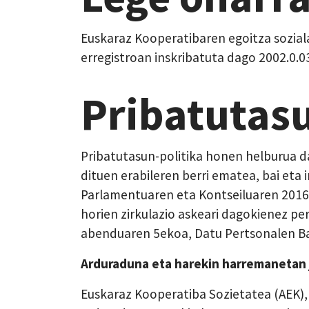
Euskaraz Kooperatibaren egoitza sozial
erregistroan inskribatuta dago 2002.0.0
Pribatutasu
Pribatutasun-politika honen helburua d
dituen erabileren berri ematea, bai eta
Parlamentuaren eta Kontseiluaren 2016k
horien zirkulazio askeari dagokienez pe
abenduaren 5ekoa, Datu Pertsonalen Ba
Arduraduna eta harekin harremanetan 
Euskaraz Kooperatiba Sozietatea (AEK),