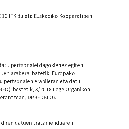
2816 IFK du eta Euskadiko Kooperatiben
datu pertsonalei dagokienez egiten
hauen arabera: batetik, Europako
 pertsonalen erabilerari eta datu
BEO); bestetik, 3/2018 Lege Organikoa,
rrerantzean, DPBEDBLO).
ri diren datuen tratamenduaren