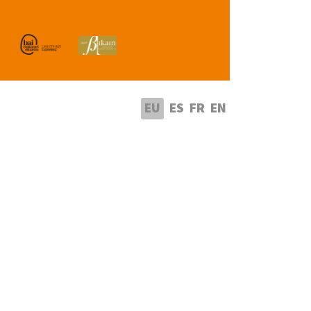
utatu hizkuntza
EU
ES
FR
EN