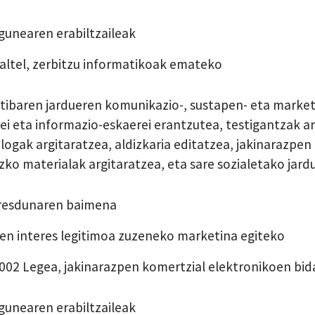
unearen erabiltzaileak
altel, zerbitzu informatikoak emateko
ibaren jardueren komunikazio-, sustapen- eta market
ei eta informazio-eskaerei erantzutea, testigantzak a
blogak argitaratzea, aldizkaria editatzea, jakinarazpen 
ko materialak argitaratzea, eta sare sozialetako jard
resdunaren baimena
en interes legitimoa zuzeneko marketina egiteko
002 Legea, jakinarazpen komertzial elektronikoen bid
unearen erabiltzaileak