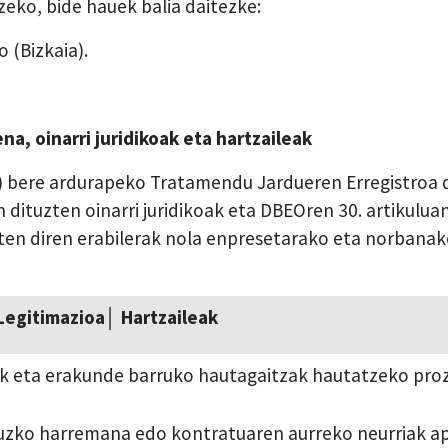
eko, bide hauek balia daitezke:
o (Bizkaia).
a, oinarri juridikoak eta hartzaileak
) bere ardurapeko Tratamendu Jardueren Erregistroa
 dituzten oinarri juridikoak eta DBEOren 30. artikulua
ten diren erabilerak nola enpresetarako eta norbanak
Legitimazioa│ Hartzaileak
ak eta erakunde barruko hautagaitzak hautatzeko pr
uzko harremana edo kontratuaren aurreko neurriak ap