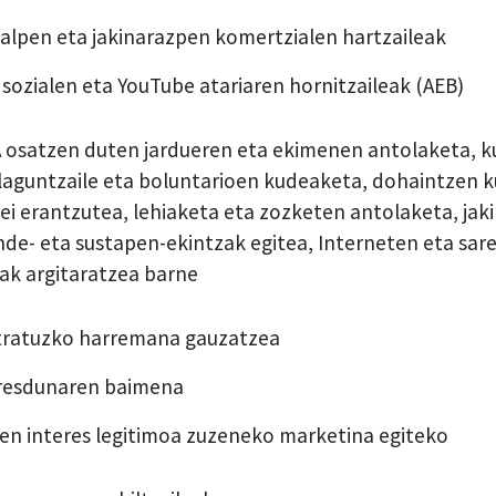
talpen eta jakinarazpen komertzialen hartzaileak
 sozialen eta YouTube atariaren hornitzaileak (AEB)
 osatzen duten jardueren eta ekimenen antolaketa, k
laguntzaile eta boluntarioen kudeaketa, dohaintzen 
ei erantzutea, lehiaketa eta zozketen antolaketa, jak
de- eta sustapen-ekintzak egitea, Interneten eta sare
ak argitaratzea barne
ratuzko harremana gauzatzea
resdunaren baimena
en interes legitimoa zuzeneko marketina egiteko