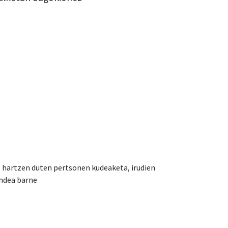
 hartzen duten pertsonen kudeaketa, irudien
undea barne