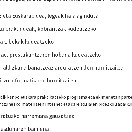
 eta Euskarabidea, legeak hala aginduta
u-erakundeak, kobrantzak kudeatzeko
ak, bekak kudeatzeko
ae, prestakuntzaren hobaria kudeatzeko
! aldizkaria banatzeaz arduratzen den hornitzailea
itzu informatikoen hornitzailea
itik kanpo euskara praktikatzeko programa eta ekimenetan parte
entzunezko materialen Internet eta sare sozialen bidezko zabalk
ratuzko harremana gauzatzea
resdunaren baimena