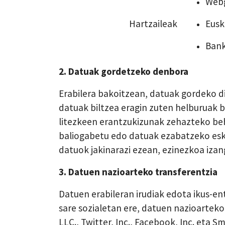
Webg
Hartzaileak
Eusk
Bank
2. Datuak gordetzeko denbora
Erabilera bakoitzean, datuak gordeko di
datuak biltzea eragin zuten helburuak b
litezkeen erantzukizunak zehazteko beh
baliogabetu edo datuak ezabatzeko eska
datuok jakinarazi ezean, ezinezkoa iza
3. Datuen nazioarteko transferentzia
Datuen erabileran irudiak edota ikus-en
sare sozialetan ere, datuen nazioarteko
LLC., Twitter, Inc., Facebook, Inc. eta