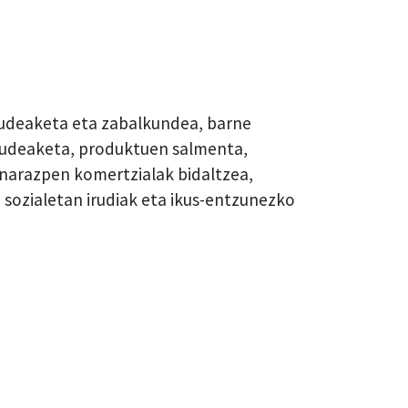
udeaketa eta zabalkundea, barne
kudeaketa, produktuen salmenta,
inarazpen komertzialak bidaltzea,
 sozialetan irudiak eta ikus-entzunezko