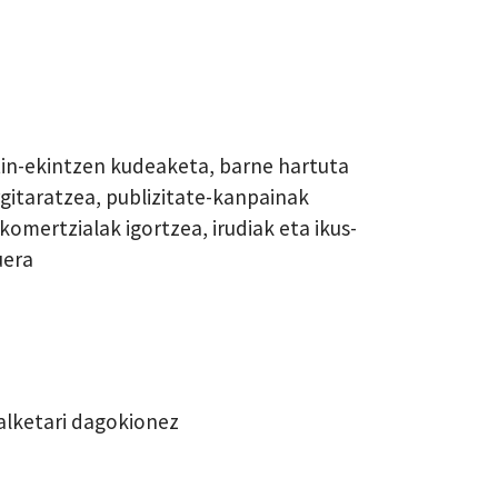
in-ekintzen kudeaketa, barne hartuta
rgitaratzea, publizitate-kanpainak
komertzialak igortzea, irudiak eta ikus-
uera
alketari dagokionez