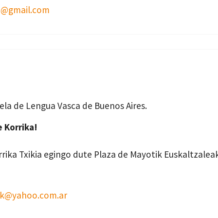
a@gmail.com
uela de Lengua Vasca de Buenos Aires.
 Korrika!
ika Txikia egingo dute Plaza de Mayotik Euskaltzaleak
ak@yahoo.com.ar