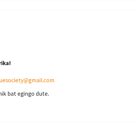
rika!
uesociety@gmail.com
nik bat egingo dute.