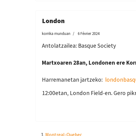
London
korrika munduan
6 Février 2024
Antolatzailea: Basque Society
Martxoaren 28an, Londonen ere Kor
Harremanetan jartzeko:
londonbasq
12:00etan, London Field-en. Gero pik
Montreal-Quebec