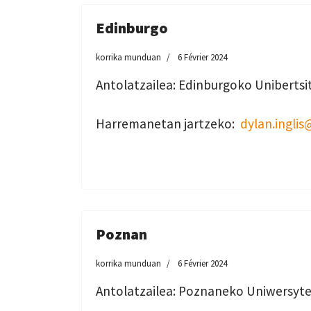
Edinburgo
korrika munduan
6 Février 2024
Antolatzailea: Edinburgoko Unibertsi
Harremanetan jartzeko:
dylan.inglis
Poznan
korrika munduan
6 Février 2024
Antolatzailea: Poznaneko Uniwersyte