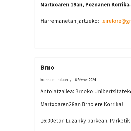
Martxoaren 19an, Poznanen Korrika.
Harremanetan jartzeko:
leirelore@g
Brno
korrika munduan
6 Février 2024
Antolatzailea: Brnoko Unibertsitatek
Martxoaren28an Brno ere Korrika!
16:00etan Luzanky parkean. Parketik k