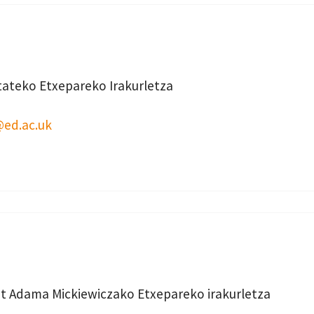
tateko Etxepareko Irakurletza
@ed.ac.uk
t Adama Mickiewiczako Etxepareko irakurletza