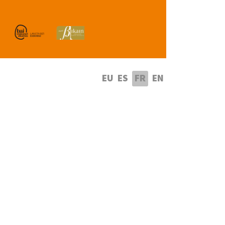
lectionnez votre langue
EU
ES
FR
EN