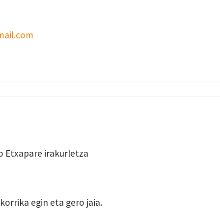
mail.com
o Etxapare irakurletza
orrika egin eta gero jaia.