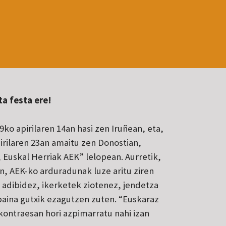
ta festa ere!
ko apirilaren 14an hasi zen Iruñean, eta,
irilaren 23an amaitu zen Donostian,
, Euskal Herriak AEK” lelopean. Aurretik,
 AEK-ko arduradunak luze aritu ziren
; adibidez, ikerketek ziotenez, jendetza
aina gutxik ezagutzen zuten. “Euskaraz
 kontraesan hori azpimarratu nahi izan