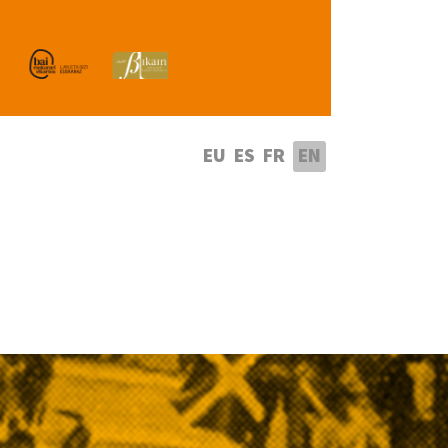
lect your language
EU
ES
FR
EN