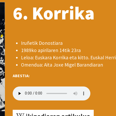
6. Korrika
Iruñetik Donostiara
1989ko apirilaren 14tik 23ra
Leloa: Euskara Korrika eta kitto. Euskal Herr
Omendua: Aita Joxe Migel Barandiaran
ABESTIA: