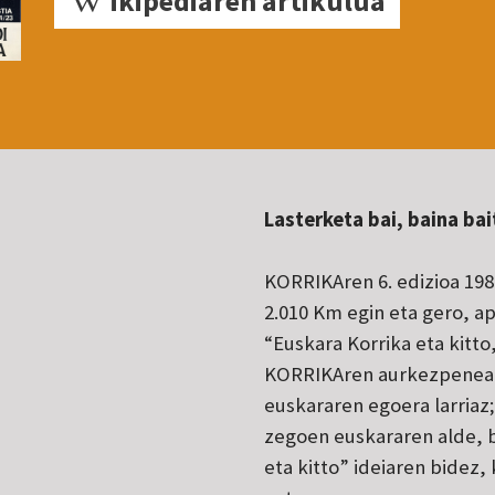
ikipediaren artikulua
Lasterketa bai, baina bai
KORRIKAren 6. edizioa 1989
2.010 Km egin eta gero, ap
“Euskara Korrika eta kitto
KORRIKAren aurkezpenean,
euskararen egoera larriaz
zegoen euskararen alde, b
eta kitto” ideiaren bidez,