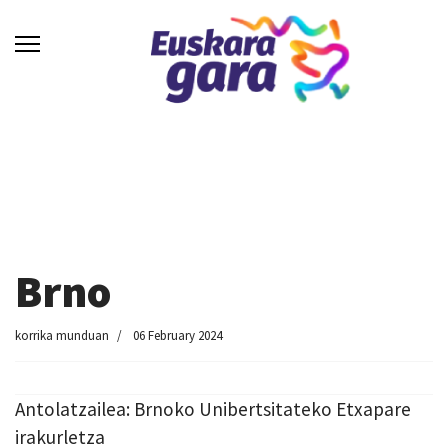
Brno
korrika munduan
06 February 2024
Antolatzailea: Brnoko Unibertsitateko Etxapare
irakurletza