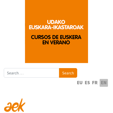
Search
Search
Select your language
EU
ES
FR
EN