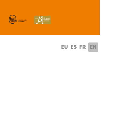
lect your language
EU
ES
FR
EN