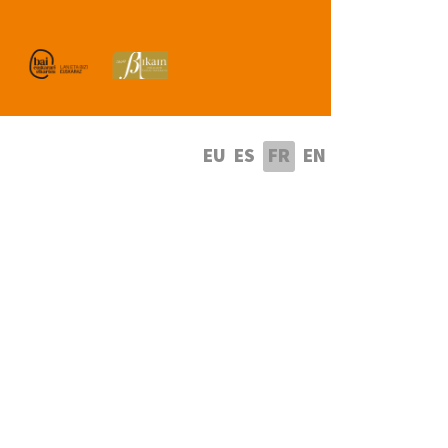
lectionnez votre langue
EU
ES
FR
EN