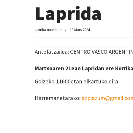
Laprida
korrika munduan
13 Mars 2024
Antolatzailea: CENTRO VASCO ARGENTI
Martxoaren 21ean Lapridan ere Korrika
Goizeko 11600etan elkartuko dira
Harremanetarako:
azpiazum@gmail.co