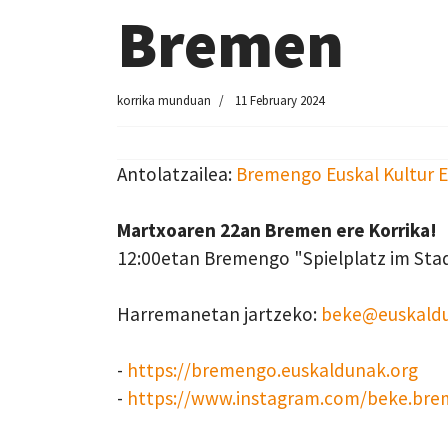
Bremen
korrika munduan
11 February 2024
Antolatzailea:
Bremengo Euskal Kultur 
Martxoaren 22an Bremen ere Korrika!
12:00etan Bremengo "Spielplatz im Sta
Harremanetan jartzeko:
beke@euskaldu
-
https://bremengo.euskaldunak.org
-
https://www.instagram.com/beke.bre