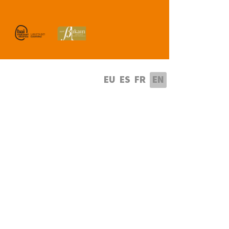
lect your language
EU
ES
FR
EN