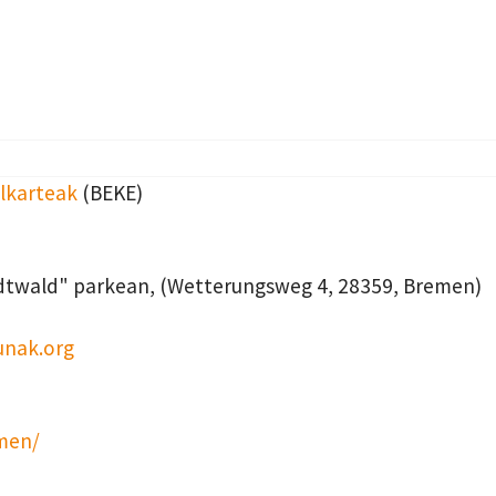
Elkarteak
(BEKE)
dtwald" parkean, (Wetterungsweg 4, 28359, Bremen)
nak.org
men/