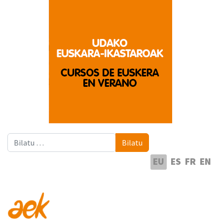
Bilatu
Bilatu
Hautatu hizkuntza
EU
ES
FR
EN