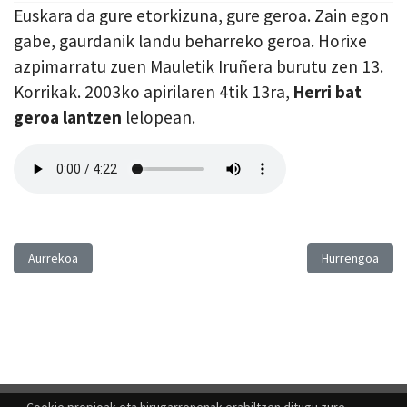
Euskara da gure etorkizuna, gure geroa. Zain egon
gabe, gaurdanik landu beharreko geroa. Horixe
azpimarratu zuen Mauletik Iruñera burutu zen 13.
Korrikak. 2003ko apirilaren 4tik 13ra,
Herri bat
geroa lantzen
lelopean.
Aurreko artikulua: Afrika Bibang
Hurrengo artiku
Aurrekoa
Hurrengoa