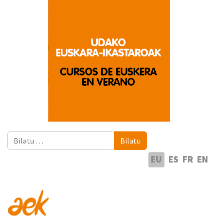
Bilatu
Bilatu
Hautatu hizkuntza
EU
ES
FR
EN