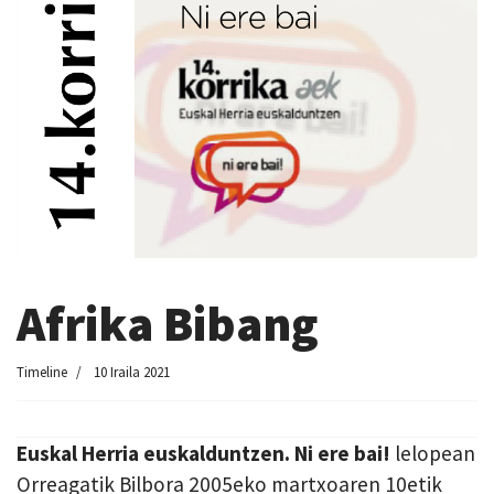
Afrika Bibang
Timeline
10 Iraila 2021
Euskal Herria euskalduntzen. Ni ere bai!
lelopean
Orreagatik Bilbora 2005eko martxoaren 10etik