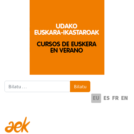
Bilatu
Bilatu
Hautatu hizkuntza
EU
ES
FR
EN