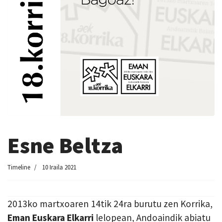
Esne Beltza
Timeline
10 Iraila 2021
2013ko martxoaren 14tik 24ra burutu zen Korrika,
Eman Euskara Elkarri
lelopean, Andoaindik abiatu