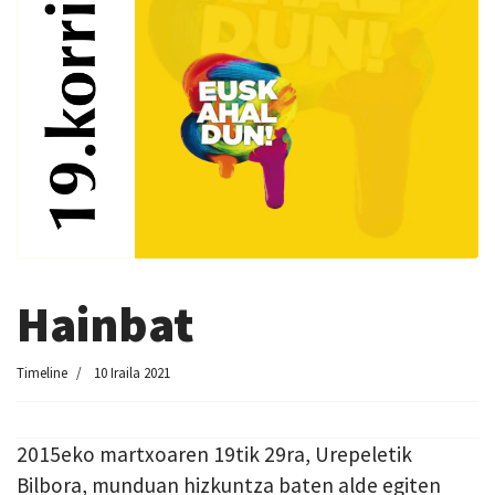
Hainbat
Timeline
10 Iraila 2021
2015eko martxoaren 19tik 29ra, Urepeletik
Bilbora, munduan hizkuntza baten alde egiten