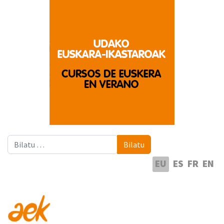
Bilatu
Bilatu
Hautatu hizkuntza
EU
ES
FR
EN