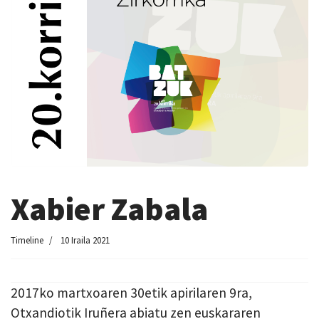
Xabier Zabala
Timeline
10 Iraila 2021
2017ko martxoaren 30etik apirilaren 9ra,
Otxandiotik Iruñera abiatu zen euskararen