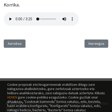
Korrika.
Aurreko artikulua: Mad Muasel, Fermin Muguruza, La Furia
Hurrengo artiku
Aurrekoa
Hurrengoa
Cookie propioak eta hirugarrenenak erabiltzen ditugu zure
nabigazioa ahalbidetzeko, gure zerbitzuak aztertzeko eta
helburu analitikoetarako, zure nabigazio-datuak aztertuta. Klikatu
HEMEN
gure cookie-politika ezagutzeko. Cookie guztiak onar
ditzakezu, "Cookieak baimendu" botoia sakatuz, edo, bestela,
© 2026 AEK |
Isilpekotasun politika - Lege oharra
|
Cookien politika
haien erabilera konfiguratu, "Konfiguratu" botoia sakatuz, edo,
|
Komunikazio Bulegoa
nahiago baduzu, baztertu, "Baztertu" botoia sakatuz.