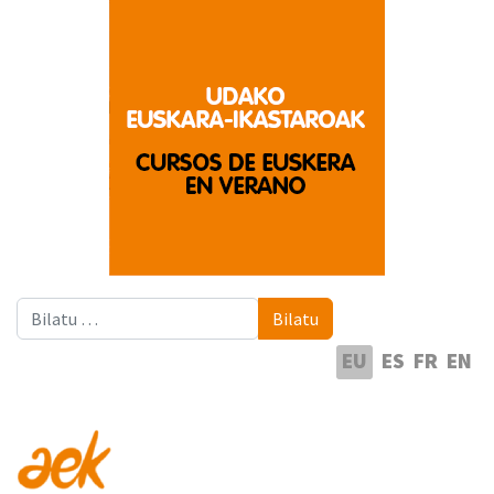
Bilatu
Bilatu
Hautatu hizkuntza
EU
ES
FR
EN