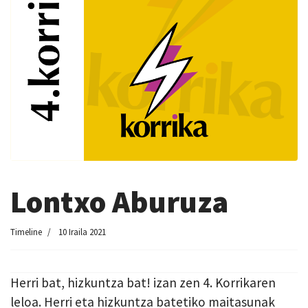
Lontxo Aburuza
Timeline
10 Iraila 2021
Herri bat, hizkuntza bat! izan zen 4. Korrikaren
leloa. Herri eta hizkuntza batetiko maitasunak