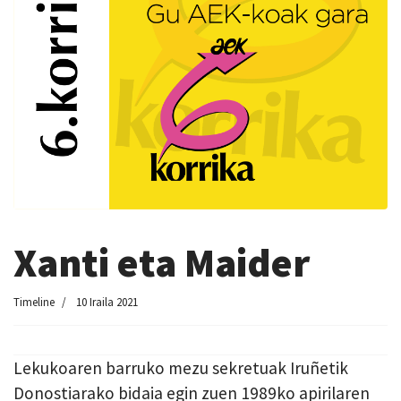
Xanti eta Maider
Timeline
10 Iraila 2021
Lekukoaren barruko mezu sekretuak Iruñetik
Donostiarako bidaia egin zuen 1989ko apirilaren