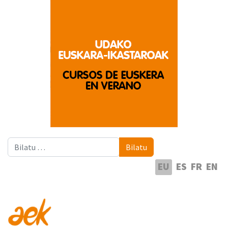
Bilatu
Bilatu
Hautatu hizkuntza
EU
ES
FR
EN