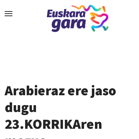
Arabieraz ere jaso
dugu
23.KORRIKAren