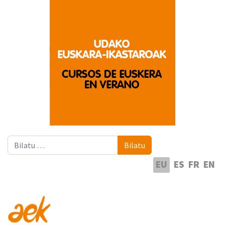
Bilatu
Bilatu
Hautatu hizkuntza
EU
ES
FR
EN