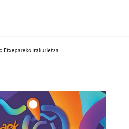
o Etxepareko irakurletza
!