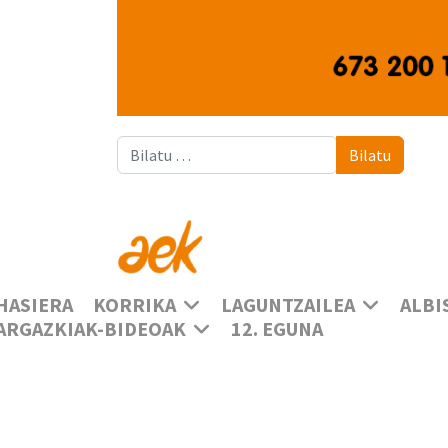
Bilatu
Bilatu
HASIERA
KORRIKA
LAGUNTZAILEA
ALBI
ARGAZKIAK-BIDEOAK
12. EGUNA