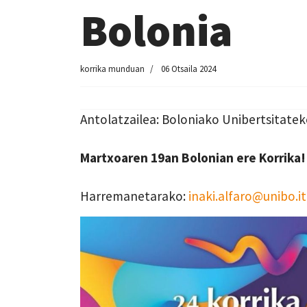
Bolonia
korrika munduan
06 Otsaila 2024
Antolatzailea: Boloniako Unibertsitatek
Martxoaren 19an Bolonian ere Korrika
Harremanetarako:
inaki.alfaro@unibo.it