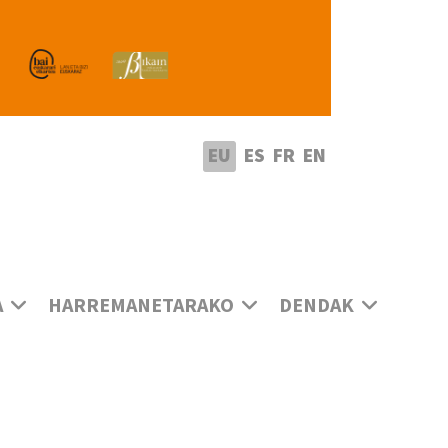
utatu hizkuntza
EU
ES
FR
EN
A
HARREMANETARAKO
DENDAK