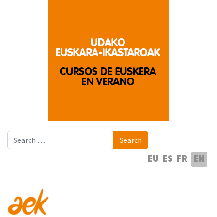
Search
Search
Select your language
EU
ES
FR
EN