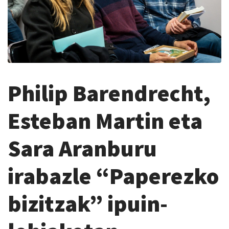
Philip Barendrecht,
Esteban Martin eta
Sara Aranburu
irabazle “Paperezko
bizitzak” ipuin-