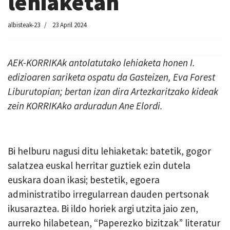
lehiaketan
albisteak-23
23 April 2024
AEK-KORRIKAk antolatutako lehiaketa honen I.
edizioaren sariketa ospatu da Gasteizen, Eva Forest
Liburutopian; bertan izan dira Artezkaritzako kideak
zein KORRIKAko arduradun Ane Elordi.
Bi helburu nagusi ditu lehiaketak: batetik, gogor
salatzea euskal herritar guztiek ezin dutela
euskara doan ikasi; bestetik, egoera
administratibo irregularrean dauden pertsonak
ikusaraztea. Bi ildo horiek argi utzita jaio zen,
aurreko hilabetean, “Paperezko bizitzak” literatur