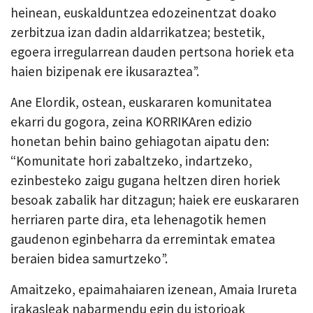
heinean, euskalduntzea edozeinentzat doako
zerbitzua izan dadin aldarrikatzea; bestetik,
egoera irregularrean dauden pertsona horiek eta
haien bizipenak ere ikusaraztea”.
Ane Elordik, ostean, euskararen komunitatea
ekarri du gogora, zeina KORRIKAren edizio
honetan behin baino gehiagotan aipatu den:
“Komunitate hori zabaltzeko, indartzeko,
ezinbesteko zaigu gugana heltzen diren horiek
besoak zabalik har ditzagun; haiek ere euskararen
herriaren parte dira, eta lehenagotik hemen
gaudenon eginbeharra da erremintak ematea
beraien bidea samurtzeko”.
Amaitzeko, epaimahaiaren izenean, Amaia Irureta
irakasleak nabarmendu egin du istorioak