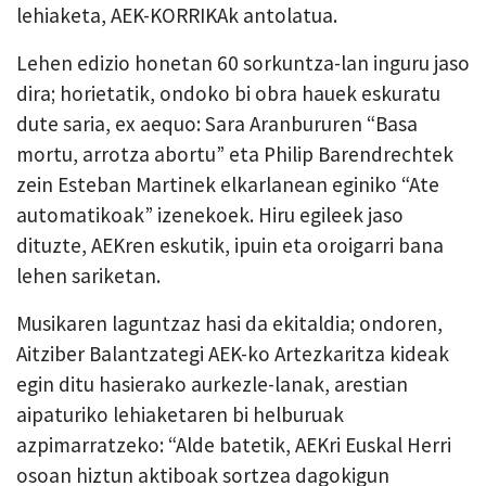
lehiaketa, AEK-KORRIKAk antolatua.
Lehen edizio honetan 60 sorkuntza-lan inguru jaso
dira; horietatik, ondoko bi obra hauek eskuratu
dute saria, ex aequo: Sara Aranbururen “Basa
mortu, arrotza abortu” eta Philip Barendrechtek
zein Esteban Martinek elkarlanean eginiko “Ate
automatikoak” izenekoek. Hiru egileek jaso
dituzte, AEKren eskutik, ipuin eta oroigarri bana
lehen sariketan.
Musikaren laguntzaz hasi da ekitaldia; ondoren,
Aitziber Balantzategi AEK-ko Artezkaritza kideak
egin ditu hasierako aurkezle-lanak, arestian
aipaturiko lehiaketaren bi helburuak
azpimarratzeko: “Alde batetik, AEKri Euskal Herri
osoan hiztun aktiboak sortzea dagokigun