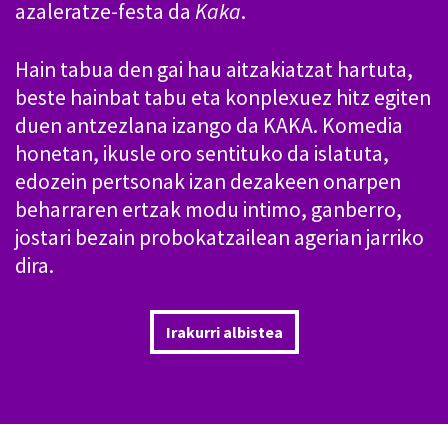
azaleratze-festa da
Kaka
.
Hain tabua den gai hau aitzakiatzat hartuta,
beste hainbat tabu eta konplexuez hitz egiten
duen antzezlana izango da KAKA. Komedia
honetan, ikusle oro sentituko da islatuta,
edozein pertsonak izan dezakeen onarpen
beharraren ertzak modu intimo, ganberro,
jostari bezain probokatzailean agerian jarriko
dira.
Irakurri albistea