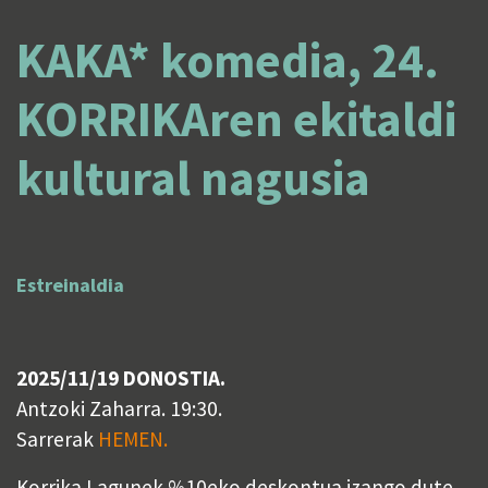
KAKA* komedia, 24.
KORRIKAren ekitaldi
kultural nagusia
Estreinaldia
2025/11/19 DONOSTIA.
Antzoki Zaharra. 19:30.
Sarrerak
HEMEN.
Korrika Lagunek %10eko deskontua izango dute,