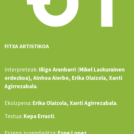
FITXA ARTISTIKOA
Interpreteak:
Iñigo Aranbarri
(
Mikel Laskurainen
ordezkoa), Ainhoa Aierbe, Erika Olaizola, Xanti
Agirrezabala
.
Ekoizpena:
Erika Olaizola, Xanti Agirrezabala
.
Testua:
Kepa Errasti
.
Eszena zuzendaritza:
Espe Lopez
.