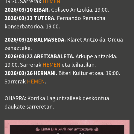
19:30. Sarrerak
HEMEN
.
2026/03/10 EIBAR.
Coliseo Antzokia. 19:00.
2026/03/13 TUTERA.
Fernando Remacha
konserbatorioa. 19:00.
2026/03/20 BALMASEDA.
Klaret Antzokia. Ordua
zehazteke.
2026/03/22 ARETXABALETA.
Arkupe antzokia.
19:00. Sarrerak
HEMEN
eta leihatilan.
2026/03/26 HERNANI.
Biteri Kultur etxea. 19:00.
Sarrerak
HEMEN
.
OHARRA: Korrika Laguntzaileek deskontua
daukate sarreretan.