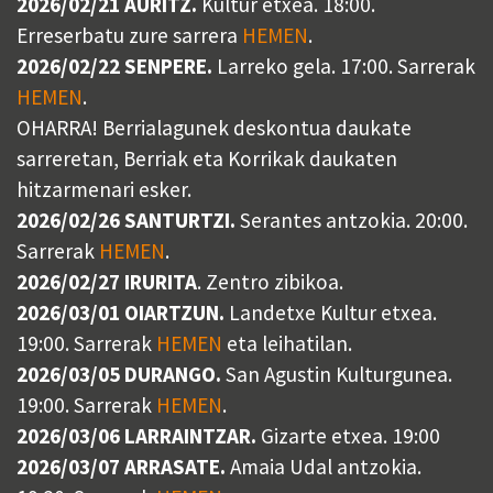
2026/02/21 AURITZ.
Kultur etxea. 18:00.
Erreserbatu zure sarrera
HEMEN
.
2026/02/22 SENPERE.
Larreko gela. 17:00. Sarrerak
HEMEN
.
OHARRA! Berrialagunek deskontua daukate
sarreretan, Berriak eta Korrikak daukaten
hitzarmenari esker.
2026/02/26 SANTURTZI.
Serantes antzokia. 20:00.
Sarrerak
HEMEN
.
2026/02/27 IRURITA
. Zentro zibikoa.
2026/03/01 OIARTZUN.
Landetxe Kultur etxea.
19:00. Sarrerak
HEMEN
eta leihatilan.
2026/03/05 DURANGO.
San Agustin Kulturgunea.
19:00. Sarrerak
HEMEN
.
2026/03/06 LARRAINTZAR.
Gizarte etxea. 19:00
2026/03/07 ARRASATE.
Amaia Udal antzokia.