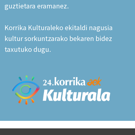
guztietara eramanez.
Korrika Kulturaleko ekitaldi nagusia
kultur sorkuntzarako bekaren bidez
taxutuko dugu.