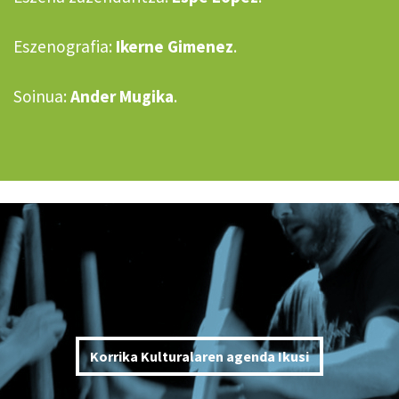
Eszenografia:
Ikerne Gimenez
.
Soinua:
Ander Mugika
.
Korrika Kulturalaren agenda Ikusi