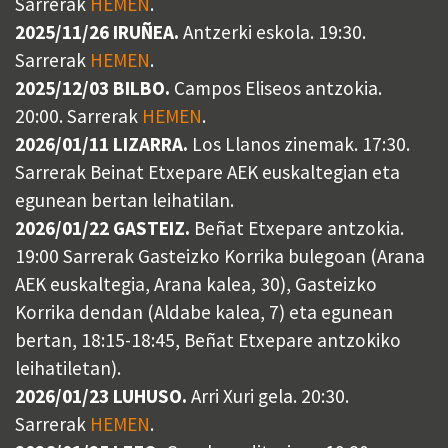
Sarrerak
HEMEN
.
2025/11/26 IRUÑEA.
Antzerki eskola. 19:30.
Sarrerak
HEMEN
.
2025/12/03 BILBO.
Campos Eliseos antzokia.
20:00. Sarrerak
HEMEN
.
2026/01/11 LIZARRA.
Los Llanos zinemak. 17:30.
Sarrerak Beinat Etxepare AEK euskaltegian eta
egunean bertan leihatilan.
2026/01/22 GASTEIZ.
Beñat Etxepare antzokia.
19:00 Sarrerak Gasteizko Korrika bulegoan (Arana
AEK euskaltegia, Arana kalea, 30), Gasteizko
Korrika dendan (Aldabe kalea, 7) eta egunean
bertan, 18:15-18:45, Beñat Etxepare antzokiko
leihatiletan).
2026/01/23 LUHUSO.
Arri Xuri gela. 20:30.
Sarrerak
HEMEN
.