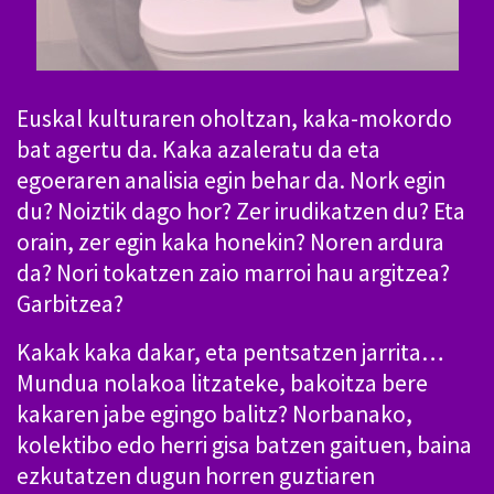
Euskal kulturaren oholtzan, kaka-mokordo
bat agertu da. Kaka azaleratu da eta
egoeraren analisia egin behar da. Nork egin
du? Noiztik dago hor? Zer irudikatzen du? Eta
orain, zer egin kaka honekin? Noren ardura
da? Nori tokatzen zaio marroi hau argitzea?
Garbitzea?
Kakak kaka dakar, eta pentsatzen jarrita…
Mundua nolakoa litzateke, bakoitza bere
kakaren jabe egingo balitz? Norbanako,
kolektibo edo herri gisa batzen gaituen, baina
ezkutatzen dugun horren guztiaren