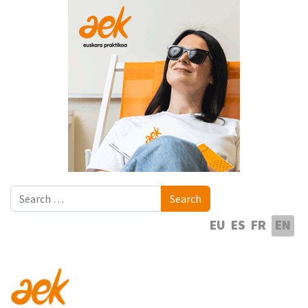
Search
Search
Select your language
EU
ES
FR
EN