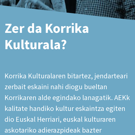
Zer da Korrika
Kulturala?
Korrika Kulturalaren bitartez, jendarteari
zerbait eskaini nahi diogu bueltan
Korrikaren alde egindako lanagatik. AEKk
kalitate handiko kultur eskaintza egiten
dio Euskal Herriari, euskal kulturaren
askotariko adierazpideak bazter