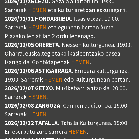
2026/01/25 LEZO.
Gezala auditorium. 19:30.
Sarrerak
HEMEN
eta kultur aretoan eskuragarri.
2026/01/31 HONDARRIBIA.
Itsas etxea
.
19:00.
Sarrerak
HEMEN
eta egunean bertan Arma
Plazako lehiatilan 2 ordu lehenago.
2026/02/05 ORERETA.
Niessen kulturgunea. 19:00.
Oharra. euskaltegietako ikasleentzako pasea
izango da. Gonbidapenak
HEMEN
.
2026/02/06 ASTIGARRAGA.
Erribera kulturgunea.
19:00. Sarrerak
HEMEN
edo kulturgunean bertan.
2026/02/07 GETXO.
Muxikebarri antzokia. 20:00.
Sarrerak
HEMEN
.
2026/02/08 ZANGOZA.
Carmen auditorioa. 19:00.
Sarrerak
HEMEN.
2026/02/12 TAFALLA.
Tafalla Kulturgunea. 19:00.
Erreserbatu zure sarrera
HEMEN
.