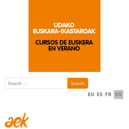
Search
Search
Select your language
EU
ES
FR
EN