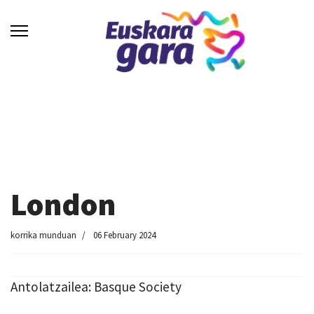
London
korrika munduan
06 February 2024
Antolatzailea: Basque Society