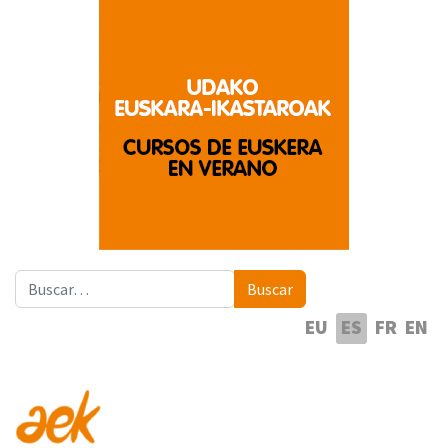
Buscar
Buscar
Seleccione su idioma
EU
ES
FR
EN