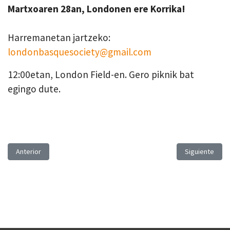
Martxoaren 28an, Londonen ere Korrika!
Harremanetan jartzeko:
londonbasquesociety@gmail.com
12:00etan, London Field-en. Gero piknik bat
egingo dute.
Artículo anterior: Buenos Aires
Artículo sigui
Anterior
Siguiente