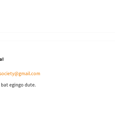
ka!
society@gmail.com
k bat egingo dute.