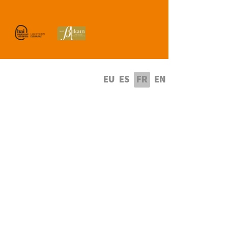
lectionnez votre langue
EU
ES
FR
EN