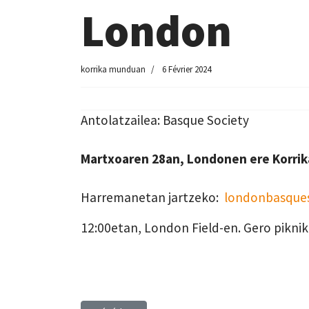
London
korrika munduan
6 Février 2024
Antolatzailea: Basque Society
Martxoaren 28an, Londonen ere Korri
Harremanetan jartzeko:
londonbasque
12:00etan, London Field-en. Gero pikni