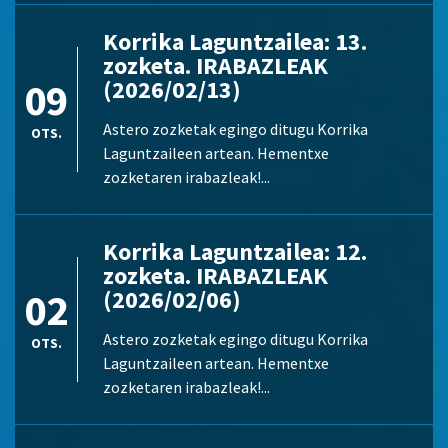
Korrika Laguntzailea: 13.
zozketa. IRABAZLEAK
09
(2026/02/13)
Astero zozketak egingo ditugu Korrika
OTS.
Laguntzaileen artean. Hementxe
zozketaren irabazleak!...
Korrika Laguntzailea: 12.
zozketa. IRABAZLEAK
02
(2026/02/06)
Astero zozketak egingo ditugu Korrika
OTS.
Laguntzaileen artean. Hementxe
zozketaren irabazleak!...