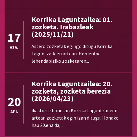
Korrika Laguntzailea: 01.
zozketa. Irabazleak
17
(2025/11/21)
Astero zozketak egingo ditugu Korrika
AZA.
Laguntzaileen artean. Hementxe
lehendabiziko zozketaren...
Korrika Laguntzailea: 20.
zozketa, zozketa berezia
20
(2026/04/23)
ikasturte honetan Korrika Laguntzaileen
API.
artean zozketak egin izan ditugu. Honako
hau 20.ena da,...