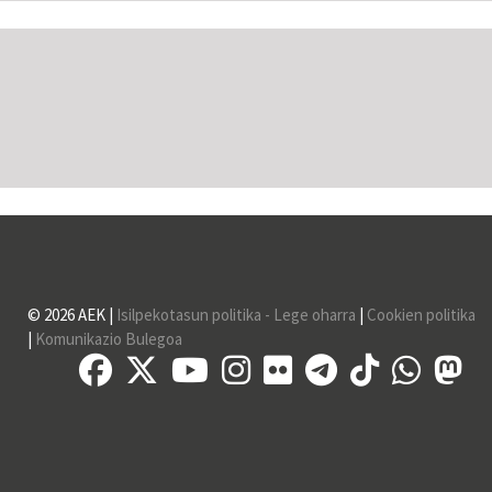
lehendabiziko zozketaren...
© 2026 AEK |
Isilpekotasun politika - Lege oharra
|
Cookien politika
|
Komunikazio Bulegoa