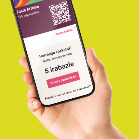
26
(2026/01/02)
Astero zozketak egingo ditugu Korrika
ABE.
Laguntzaileen artean. Hementxe
zozketaren irabazleak!...
Korrika Laguntzailea: 06.
zozketa.IRABAZLEAK
21
(2025/12/26)
Astero zozketak egingo ditugu Korrika
ABE.
Laguntzaileen artean. Hementxe
zozketaren irabazleak!...
Korrika Laguntzailea: 05.
zozketa. IRABAZLEAK
15
(2025/12/19)