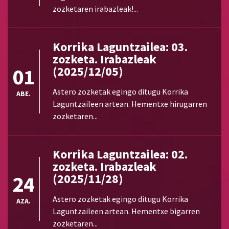
zozketaren irabazleak!...
Korrika Laguntzailea: 03.
zozketa. Irabazleak
01
(2025/12/05)
Astero zozketak egingo ditugu Korrika
ABE.
Laguntzaileen artean. Hementxe hirugarren
zozketaren...
Korrika Laguntzailea: 02.
zozketa. Irabazleak
24
(2025/11/28)
Astero zozketak egingo ditugu Korrika
AZA.
Laguntzaileen artean. Hementxe bigarren
zozketaren...