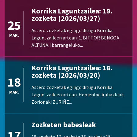
Korrika Laguntzailea: 19.
zozketa (2026/03/27)
25
Astero zozketak egingo ditugu Korrika
MAR.
Laguntzaileen artean. 1. BITTOR BENGOA
ALTUNA. Ibarrangeluko...
Korrika Laguntzailea: 18.
zozketa (2026/03/20)
18
Astero zozketak egingo ditugu Korrika
MAR.
Laguntzaileen artean. Hementxe irabazleak.
Zorionak! ZURIÑE...
Zozketen babesleak
17
18. zozketa 17. zozketa 16. zozketa 15.