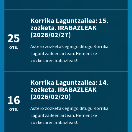
Korrika Laguntzailea: 15.
zozketa. IRABAZLEAK
25
(2026/02/27)
Astero zozketak egingo ditugu Korrika
OTS.
Laguntzaileen artean. Hementxe
zozketaren irabazleak!...
Korrika Laguntzailea: 14.
zozketa. IRABAZLEAK
16
(2026/02/20)
Astero zozketak egingo ditugu Korrika
OTS.
Laguntzaileen artean. Hementxe
zozketaren irabazleak!...