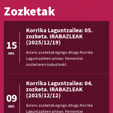
ABE.
Laguntzaileen artean. Hementxe
Zozketak
zozketaren irabazleak!...
Korrika Laguntzailea: 05.
zozketa. IRABAZLEAK
15
(2025/12/19)
Astero zozketak egingo ditugu Korrika
ABE.
Laguntzaileen artean. Hementxe
zozketaren irabazleak!...
Korrika Laguntzailea: 04.
zozketa. IRABAZLEAK
09
(2025/12/12)
Astero zozketak egingo ditugu Korrika
ABE.
Laguntzaileen artean. Hementxe