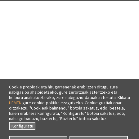
Cookie propioak eta hirugarrenenak erabiltzen ditugu zure
nabigazioa ahalbidetzeko, gure zerbitzuak aztertzeko eta
helburu analitikoetarako, zure nabigazio-datuak aztertuta. Klikatu
HEMEN
gure cookie-politika ezagutzeko. Cookie guztiak onar
ditzakezu, "Cookieak baimendu" botoia sakatuz, edo, bestela,
haien erabilera konfiguratu, "Konfiguratu" botoia sakatuz, edo,
nahiago baduzu, baztertu, "Baztertu" botoia sakatuz.
Konfiguratu