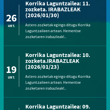
Korrika Laguntzailea: 11.
zozketa. IRABAZLEAK
26
(2026/01/30)
Astero zozketak egingo ditugu Korrika
URT.
Laguntzaileen artean. Hementxe
zozketaren irabazleak!...
Korrika Laguntzailea: 10.
zozketa.IRABAZLEAK
19
(2026/01/23)
Astero zozketak egingo ditugu Korrika
URT.
Laguntzaileen artean. Hementxe
zozketaren irabazleak!...
Korrika Laguntzailea: 09.