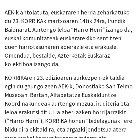
AEK-k antolatuta, euskararen herria zeharkatuko
du 23. KORRIKAk martxoaren 14tik 24ra, Irundik
Baionarat. Aurtengo leloa “Harro Herri” izango da,
euskal komunitateak euskararekiko sentitzen
duen harrotasunaren adierazle eta erakusle.
Omendua, bestalde, Azterketak Euskaraz
kolektiboa izango da.
KORRIKAren 23. edizioaren aurkezpen-ekitaldia
egin du gaur goizean AEK-k, Donostiako San Telmo
Museoan. Bertan, Alfabetatze Euskalduntze
Koordinakundeak aurtengo mezua, iruditeria eta
leloa erakutsi ditu. Halaber, azken horri jarraikiz
(“Harro Herri”), KORRIKA honen “bidelagunak” ere
bildu dira ekitaldira, eta argazki jendetsua atera
dute euskal komunitatearen indarra eta