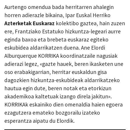
Aurtengo omendua bada herritarren ahalegin
horren adierazle bikaina, Ipar Euskal Herriko
Azterketak Euskaraz
kolektibo gaztea, hain zuzen
ere, Frantziako Estatuko hizkuntza-legeari aurre
eginda baxoa eta brebeta euskaraz egiteko
eskubidea aldarrikatzen duena. Ane Elordi
Alburquerque KORRIKA koordinatzaile nagusiak
adierazi legez, «gazte hauek, beren ikasketen une
oso erabakigarrian, herritar euskaldun gisa
dagozkien hizkuntza-eskubideak aldarrikatzeko
hautua egin dute, beren notak eta etorkizun
akademikoa kaltetuak izango direla jakitun».
KORRIKAk eskainiko dien omenaldia haien egoera
ezagutzera emateko bozgorailu izateko
esperantza aipatu du Elordik.