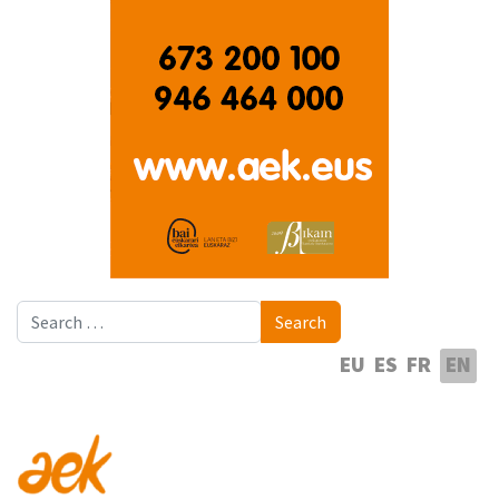
Search
Search
Select your language
EU
ES
FR
EN