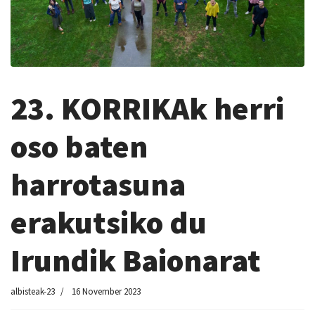
23. KORRIKAk herri
oso baten
harrotasuna
erakutsiko du
Irundik Baionarat
albisteak-23
16 November 2023