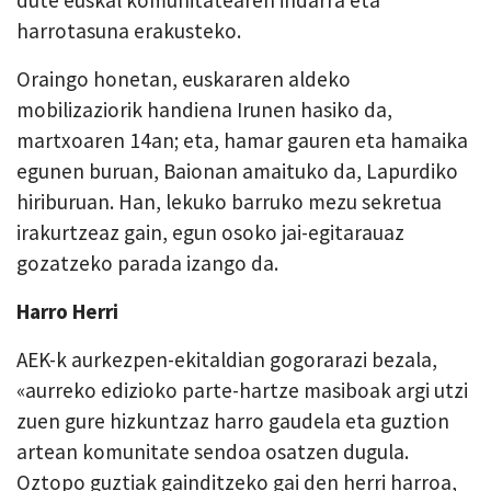
harrotasuna erakusteko.
Oraingo honetan, euskararen aldeko
mobilizaziorik handiena Irunen hasiko da,
martxoaren 14an; eta, hamar gauren eta hamaika
egunen buruan, Baionan amaituko da, Lapurdiko
hiriburuan. Han, lekuko barruko mezu sekretua
irakurtzeaz gain, egun osoko jai-egitarauaz
gozatzeko parada izango da.
Harro Herri
AEK-k aurkezpen-ekitaldian gogorarazi bezala,
«aurreko edizioko parte-hartze masiboak argi utzi
zuen gure hizkuntzaz harro gaudela eta guztion
artean komunitate sendoa osatzen dugula.
Oztopo guztiak gainditzeko gai den herri harroa,