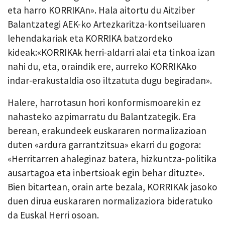
eta harro KORRIKAn». Hala aitortu du Aitziber
Balantzategi AEK-ko Artezkaritza-kontseiluaren
lehendakariak eta KORRIKA batzordeko
kideak:«KORRIKAk herri-aldarri alai eta tinkoa izan
nahi du, eta, oraindik ere, aurreko KORRIKAko
indar-erakustaldia oso iltzatuta dugu begiradan».
Halere, harrotasun hori konformismoarekin ez
nahasteko azpimarratu du Balantzategik. Era
berean, erakundeek euskararen normalizazioan
duten «ardura garrantzitsua» ekarri du gogora:
«Herritarren ahaleginaz batera, hizkuntza-politika
ausartagoa eta inbertsioak egin behar dituzte».
Bien bitartean, orain arte bezala, KORRIKAk jasoko
duen dirua euskararen normalizaziora bideratuko
da Euskal Herri osoan.