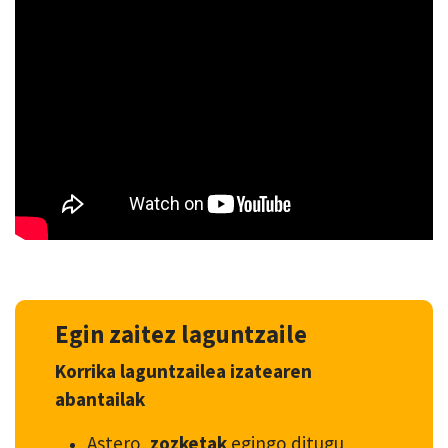
Egin zaitez laguntzaile
Korrika laguntzailea izatearen
abantailak
Astero,
zozketak
egingo ditugu