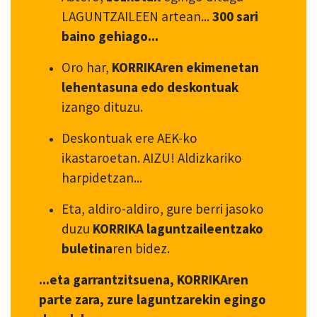
LAGUNTZAILEEN artean...
300 sari
baino gehiago...
Oro har,
KORRIKAren ekimenetan
lehentasuna edo deskontuak
izango dituzu.
Deskontuak ere AEK-ko
ikastaroetan. AIZU! Aldizkariko
harpidetzan...
Eta, aldiro-aldiro, gure berri jasoko
duzu
KORRIKA laguntzaileentzako
buletina
ren bidez.
...eta garrantzitsuena, KORRIKAren
parte zara, zure laguntzarekin egingo