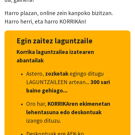
Harro plazan, online zein kanpoko bizitzan.
Harro herri, eta harro KORRIKAn!
Egin zaitez laguntzaile
Korrika laguntzailea izatearen
abantailak
Astero,
zozketak
egingo ditugu
LAGUNTZAILEEN artean...
300 sari
baino gehiago...
Oro har,
KORRIKAren ekimenetan
lehentasuna edo deskontuak
izango dituzu.
Deskontuak ere AEK-ko