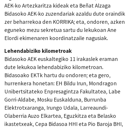
AEK-ko Artezkaritza kideak eta Beñat Alzaga
Bidasoko AEK-ko zuzendariak azaldu dute oraindik
zer beharrekoa den KORRIKA; eta, ondoren, azken
eguneko mezu sekretua sartu du lekukoan Ane
Elordi ekimenaren koordinatzaile nagusiak.
Lehendabiziko kilometroak
Bidasoko AEK euskaltegiko 11 irakaslek eraman
dute lekukoa lehendabiziko kilometroan.
Bidasoako EKTk hartu du ondoren; eta gero,
hurrenkera honetan: EH Bildu Irun, Mondragon
Unibertsitateko Enpresagintza Fakultatea, Labe
Gorri-Aldabe, Mosku Euskalduna, Burrunba
Elektrotxaranga, Irungo Udala, Larreaundi-
Olaberria Auzo Elkartea, Eguzkitza eta Belasko
ikastetxeak, Cepa Bidasoa HHI eta Pio Baroja BHI,