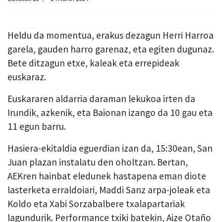
Heldu da momentua, erakus dezagun Herri Harroa
garela, gauden harro garenaz, eta egiten dugunaz.
Bete ditzagun etxe, kaleak eta errepideak
euskaraz.
Euskararen aldarria daraman lekukoa irten da
Irundik, azkenik, eta Baionan izango da 10 gau eta
11 egun barru.
Hasiera-ekitaldia eguerdian izan da, 15:30ean, San
Juan plazan instalatu den oholtzan. Bertan,
AEKren hainbat eledunek hastapena eman diote
lasterketa erraldoiari, Maddi Sanz arpa-joleak eta
Koldo eta Xabi Sorzabalbere txalapartariak
lagundurik. Performance txiki batekin, Aize Otaño