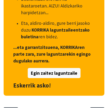
ikastaroetan. AIZU! Aldizkariko
harpidetzan...
Eta, aldiro-aldiro, gure berri jasoko
duzu
KORRIKA laguntzaileentzako
buletina
ren bidez.
...eta garrantzitsuena, KORRIKAren
parte zara, zure laguntzarekin egingo
dugulako aurrera.
Egin zaitez laguntzaile
Eskerrik asko!