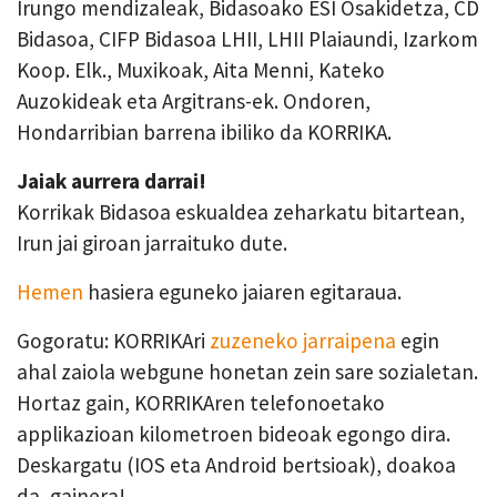
Irungo mendizaleak, Bidasoako ESI Osakidetza, CD
Bidasoa, CIFP Bidasoa LHII, LHII Plaiaundi, Izarkom
Koop. Elk., Muxikoak, Aita Menni, Kateko
Auzokideak eta Argitrans-ek. Ondoren,
Hondarribian barrena ibiliko da KORRIKA.
Jaiak aurrera darrai!
Korrikak Bidasoa eskualdea zeharkatu bitartean,
Irun jai giroan jarraituko dute.
Hemen
hasiera eguneko jaiaren egitaraua.
Gogoratu: KORRIKAri
zuzeneko jarraipena
egin
ahal zaiola webgune honetan zein sare sozialetan.
Hortaz gain, KORRIKAren telefonoetako
applikazioan kilometroen bideoak egongo dira.
Deskargatu (IOS eta Android bertsioak), doakoa
da, gainera!