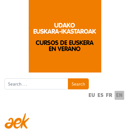
Search
Search
Select your language
EU
ES
FR
EN