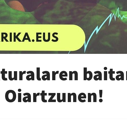
lturalaren bait
a Oiartzunen!