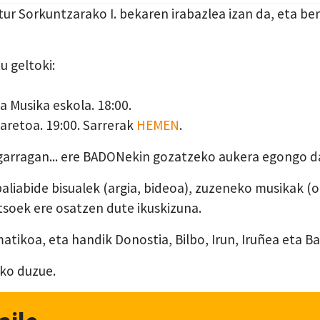
Sorkuntzarako I. bekaren irabazlea izan da, eta beraz
u geltoki:
Musika eskola. 18:00.
aretoa. 19:00. Sarrerak
HEMEN
.
tigarragan... ere BADONekin gozatzeko aukera egongo d
liabide bisualek (argia, bideoa), zuzeneko musikak (o
tsoek ere osatzen dute ikuskizuna.
tikoa, eta handik Donostia, Bilbo, Irun, Iruñea eta Ba
ko duzue.