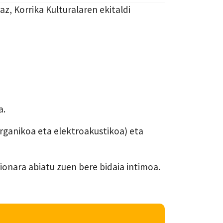
, Korrika Kulturalaren ekitaldi
a.
rganikoa eta elektroakustikoa) eta
ionara abiatu zuen bere bidaia intimoa.