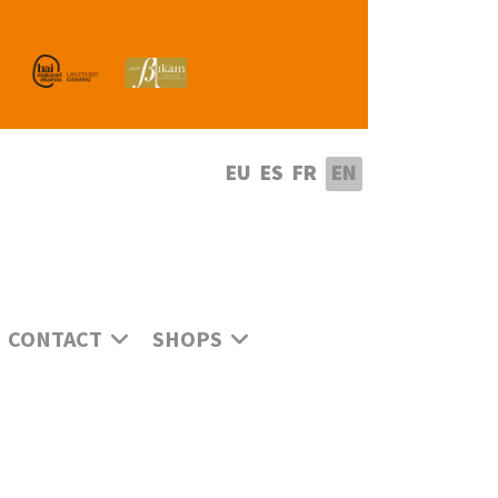
lect your language
EU
ES
FR
EN
CONTACT
SHOPS