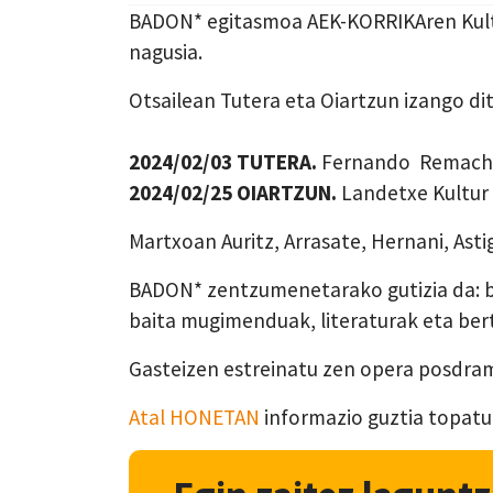
BADON* egitasmoa AEK-KORRIKAren Kultur 
nagusia.
Otsailean Tutera eta Oiartzun izango dit
2024/02/03 TUTERA.
Fernando Remacha 
2024/02/25 OIARTZUN.
Landetxe Kultur 
Martxoan Auritz, Arrasate, Hernani, As
BADON* zentzumenetarako gutizia da: ba
baita mugimenduak, literaturak eta ber
Gasteizen estreinatu zen opera posdrama
Atal HONETAN
informazio guztia topatu