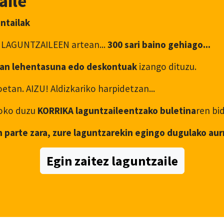
aile
antailak
 LAGUNTZAILEEN artean...
300 sari baino gehiago...
an lehentasuna edo deskontuak
izango dituzu.
etan. AIZU! Aldizkariko harpidetzan...
asoko duzu
KORRIKA laguntzaileentzako buletina
ren bi
n parte zara, zure laguntzarekin egingo dugulako aur
Egin zaitez laguntzaile