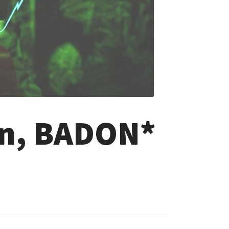
an, BADON*