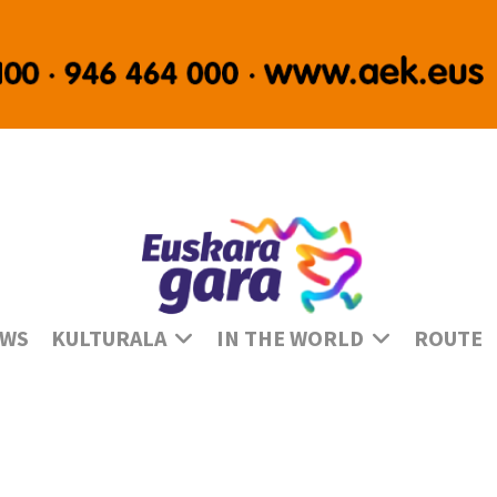
Se
WS
KULTURALA
IN THE WORLD
ROUTE