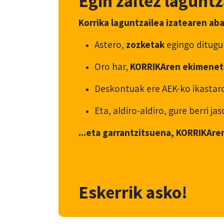
Egin zaitez laguntz
Korrika laguntzailea izatearen ab
Astero,
zozketak
egingo ditugu
Oro har,
KORRIKAren ekimenet
Deskontuak ere AEK-ko ikastaro
Eta, aldiro-aldiro, gure berri j
...eta garrantzitsuena, KORRIKAre
Eskerrik asko!