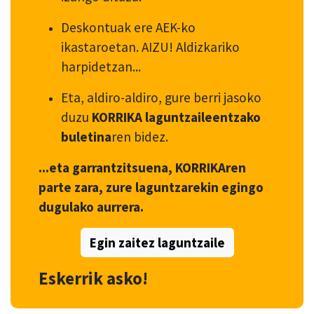
Deskontuak ere AEK-ko
ikastaroetan. AIZU! Aldizkariko
harpidetzan...
Eta, aldiro-aldiro, gure berri jasoko
duzu
KORRIKA laguntzaileentzako
buletina
ren bidez.
...eta garrantzitsuena, KORRIKAren
parte zara, zure laguntzarekin egingo
dugulako aurrera.
Egin zaitez laguntzaile
Eskerrik asko!