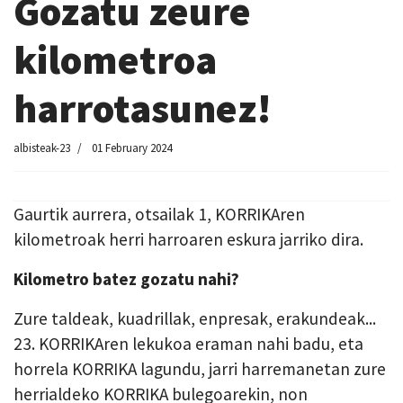
Gozatu zeure
kilometroa
harrotasunez!
albisteak-23
01 February 2024
Gaurtik aurrera, otsailak 1, KORRIKAren
kilometroak herri harroaren eskura jarriko dira.
Kilometro batez gozatu nahi?
Zure taldeak, kuadrillak, enpresak, erakundeak...
23. KORRIKAren lekukoa eraman nahi badu, eta
horrela KORRIKA lagundu, jarri harremanetan zure
herrialdeko KORRIKA bulegoarekin, non