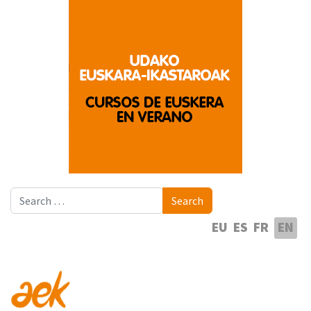
Search
Search
Select your language
EU
ES
FR
EN