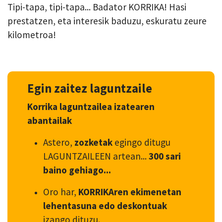
Tipi-tapa, tipi-tapa... Badator KORRIKA! Hasi
prestatzen, eta interesik baduzu, eskuratu zeure
kilometroa!
Egin zaitez laguntzaile
Korrika laguntzailea izatearen
abantailak
Astero,
zozketak
egingo ditugu
LAGUNTZAILEEN artean...
300 sari
baino gehiago...
Oro har,
KORRIKAren ekimenetan
lehentasuna edo deskontuak
izango dituzu.