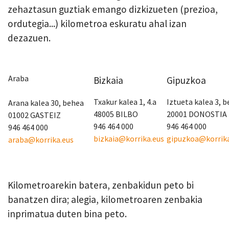
zehaztasun guztiak emango dizkizueten (prezioa,
ordutegia...) kilometroa eskuratu ahal izan
dezazuen.
Araba
Bizkaia
Gipuzkoa
Txakur kalea 1, 4.a
Iztueta kalea 3, 
Arana kalea 30, behea
48005 BILBO
20001 DONOSTIA
01002 GASTEIZ
946 464 000
946 464 000
946 464 000
bizkaia@korrika.eus
gipuzkoa@korrika
araba@korrika.eus
Kilometroarekin batera, zenbakidun peto bi
banatzen dira; alegia, kilometroaren zenbakia
inprimatua duten bina peto.