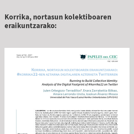
Korrika, nortasun kolektiboaren
eraikuntzarako: