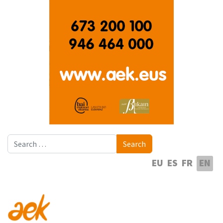
Search
Search
Select your language
EU
ES
FR
EN