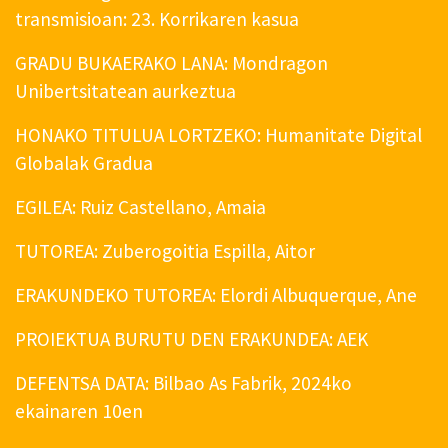
transmisioan: 23. Korrikaren kasua
GRADU BUKAERAKO LANA: Mondragon
Unibertsitatean aurkeztua
HONAKO TITULUA LORTZEKO: Humanitate Digital
Globalak Gradua
EGILEA: Ruiz Castellano, Amaia
TUTOREA: Zuberogoitia Espilla, Aitor
ERAKUNDEKO TUTOREA: Elordi Albuquerque, Ane
PROIEKTUA BURUTU DEN ERAKUNDEA: AEK
DEFENTSA DATA: Bilbao As Fabrik, 2024ko
ekainaren 10en