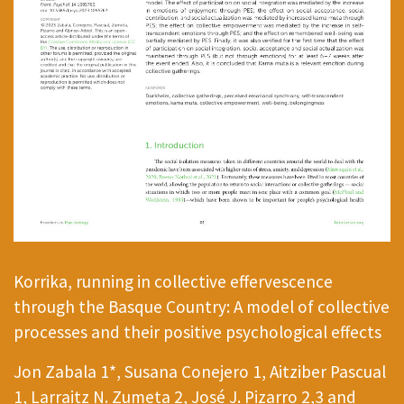
Korrika, running in collective effervescence
through the Basque Country: A model of collective
processes and their positive psychological effects
Jon Zabala 1*, Susana Conejero 1, Aitziber Pascual
1, Larraitz N. Zumeta 2, José J. Pizarro 2,3 and