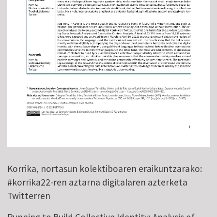
Korrika, nortasun kolektiboaren eraikuntzarako:
#korrika22-ren aztarna digitalaren azterketa
Twitterren
Running to Build Collective Identity: Analysis of