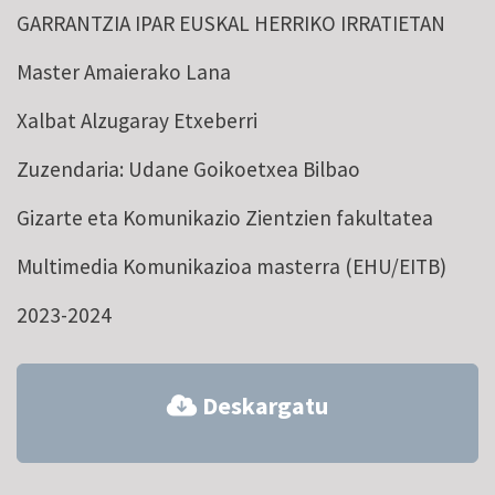
GARRANTZIA IPAR EUSKAL HERRIKO IRRATIETAN
Master Amaierako Lana
Xalbat Alzugaray Etxeberri
Zuzendaria: Udane Goikoetxea Bilbao
Gizarte eta Komunikazio Zientzien fakultatea
Multimedia Komunikazioa masterra (EHU/EITB)
2023-2024
Deskargatu