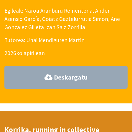
Egileak: Naroa Aranburu Rementeria, Ander
Asensio García, Goiatz Gaztelurrutia Simon, Ane
Gonzalez Gil eta Izan Saiz Zorrilla
Tutorea: Unai Mendiguren Martin
2026ko apirilean
Deskargatu
Korrika, running in collective