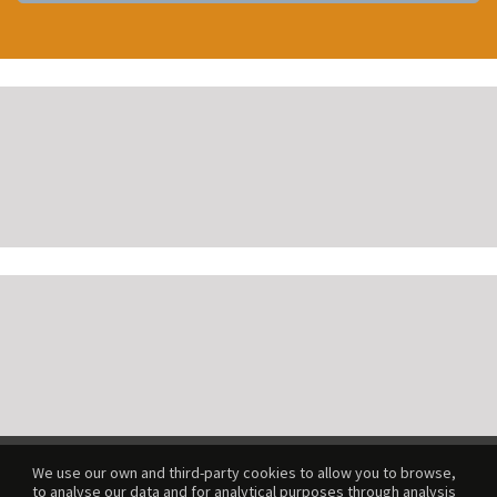
We use our own and third-party cookies to allow you to browse,
to analyse our data and for analytical purposes through analysis