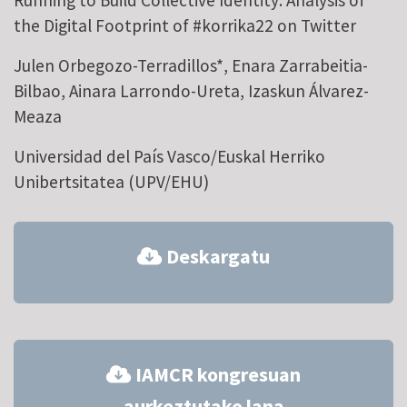
the Digital Footprint of #korrika22 on Twitter
Julen Orbegozo-Terradillos*, Enara Zarrabeitia-
Bilbao, Ainara Larrondo-Ureta, Izaskun Álvarez-
Meaza
Universidad del País Vasco/Euskal Herriko
Unibertsitatea (UPV/EHU)
Deskargatu
IAMCR kongresuan
aurkeztutako lana