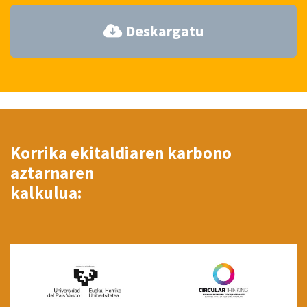
Deskargatu
Korrika ekitaldiaren karbono
aztarnaren
kalkulua: