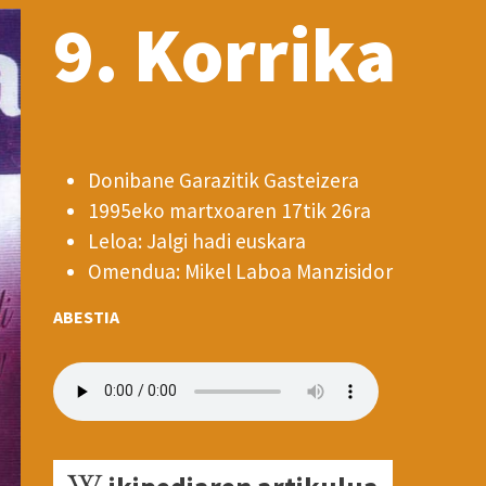
9. Korrika
Donibane Garazitik Gasteizera
1995eko martxoaren 17tik 26ra
Leloa: Jalgi hadi euskara
Omendua: Mikel Laboa Manzisidor
ABESTIA