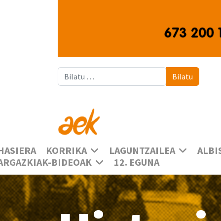
Bilatu
Bilatu
HASIERA
KORRIKA
LAGUNTZAILEA
ALBI
ARGAZKIAK-BIDEOAK
12. EGUNA