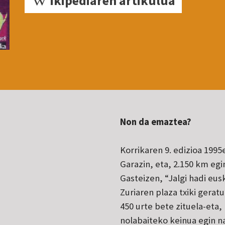
ikipediaren artikulua
Non da emaztea?
Korrikaren 9. edizioa 199
Garazin, eta, 2.150 km eg
Gasteizen, “Jalgi hadi eu
Zuriaren plaza txiki gerat
450 urte bete zituela-eta,
nolabaiteko keinua egin na