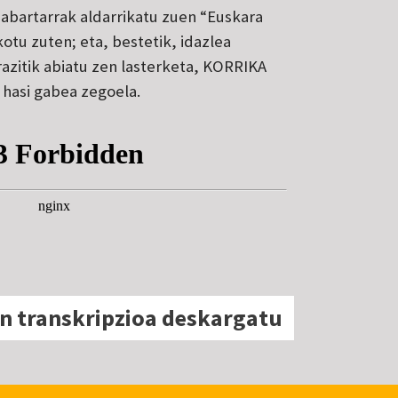
abartarrak aldarrikatu zuen “Euskara
otu zuten; eta, bestetik, idazlea
razitik abiatu zen lasterketa, KORRIKA
hasi gabea zegoela.
n transkripzioa deskargatu