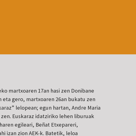
5eko martxoaren 17an hasi zen Donibane
in eta gero, martxoaren 26an bukatu zen
skaraz” lelopean; egun hartan, Andre Maria
u zen. Euskaraz idatziriko lehen liburuak
 haren egileari, Beñat Etxepareri,
hi izan zion AEK-k. Batetik, leloa