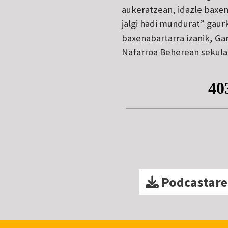
aukeratzean, idazle baxen
jalgi hadi mundurat” gaurk
baxenabartarra izanik, Ga
Nafarroa Beherean sekula 
Podcastare