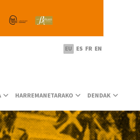
utatu hizkuntza
EU
ES
FR
EN
A
HARREMANETARAKO
DENDAK