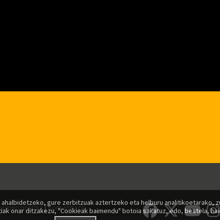
 ahalbidetzeko, gure zerbitzuak aztertzeko eta helburu analitikoetarako, 
ookien politika
|
Komunikazio
iak onar ditzakezu, "Cookieak baimendu" botoia sakatuz, edo, bestela, haie