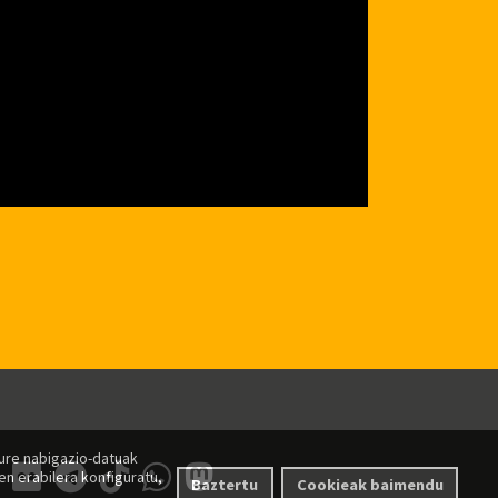
zure nabigazio-datuak
n erabilera konfiguratu,
Baztertu
Cookieak baimendu