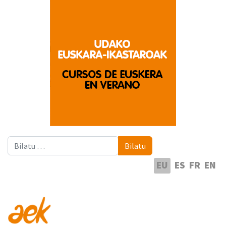
Bilatu
Bilatu
Hautatu hizkuntza
EU
ES
FR
EN