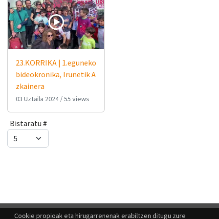
23.KORRIKA | 1.eguneko
bideokronika, Irunetik A
zkainera
03 Uztaila 2024
/
55 views
Bistaratu #
Cookie propioak eta hirugarrenenak erabiltzen ditugu zure