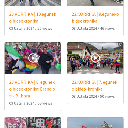
23.KORRIKA | 10.egunek
23.KORRIKA | 9.eguneko
o bideokronika
bideokronika
03 Uztaila 2024
/
55 views
03 Uztaila 2024
/
46 views
23.KORRIKA | 8. egunek
23.KORRIKA | 7. egunek
o bideokronika: Erandio
o bideo-kronika
tik Bilbora
03 Uztaila 2024
/
50 views
03 Uztaila 2024
/
69 views