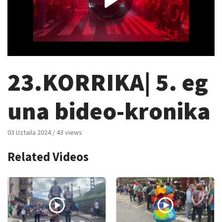
23.KORRIKA| 5. eg
una bideo-kronika
03 Uztaila 2024
/
43 views
Related Videos