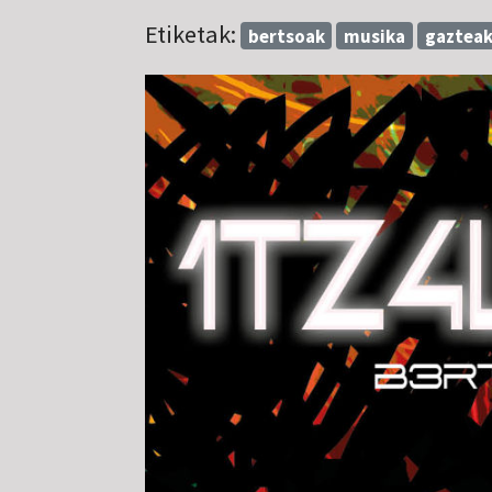
Etiketak:
bertsoak
musika
gazteak