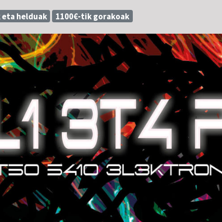
 eta helduak
1100€-tik gorakoak