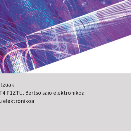
itzuak
T4 P1ZTU. Bertso saio elektronikoa
u elektronikoa