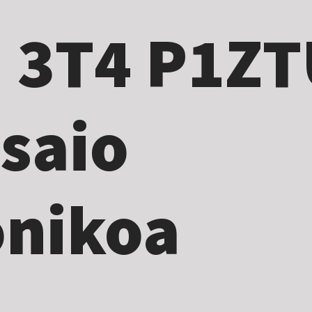
 3T4 P1ZT
 saio
onikoa