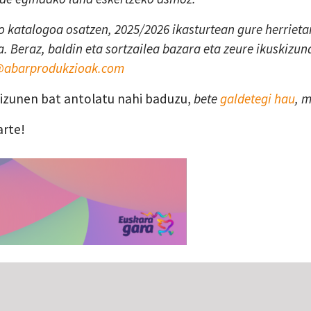
 katalogoa osatzen, 2025/2026 ikasturtean gure herrietan
. Beraz, baldin eta sortzailea bazara eta zeure ikuskizun
a@abarprodukzioak.com
skizunen bat antolatu nahi baduzu,
bete
galdetegi hau
, 
arte!