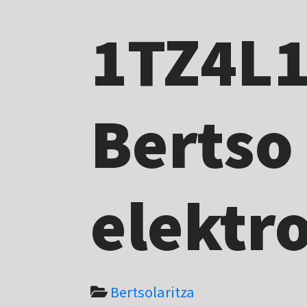
1TZ4L1
Bertso
elektr
Bertsolaritza