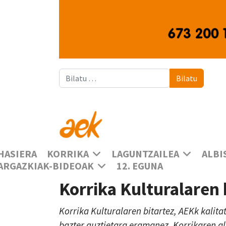
Bilatu
Bilatu
HASIERA
KORRIKA
LAGUNTZAILEA
ALBI
ARGAZKIAK-BIDEOAK
12. EGUNA
Korrika Kulturalaren
Korrika Kulturalaren bitartez, AEKk kalita
bazter guztietara eramanez, Korrikaren a