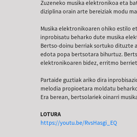
Zuzeneko musika elektronikoa eta bat
diziplina orain arte bereiziak modu m
Musika elektronikoaren ohiko estilo e
inprobisatu beharko dute musika elekt
Bertso-doinu berriak sortuko dituzte 
edota popa bertsotara bihurtuz. Berts
elektronikoaren bidez, erritmo berriet
Partaide guztiak ariko dira inprobisaz
melodia propioetara moldatu beharko 
Era berean, bertsolariek oinarri musi
LOTURA
https://youtu.be/RvsHasgi_EQ