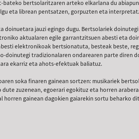
-bateko bertsolaritzaren arteko elkarlana du abiapun
algu eta librean pentsatzen, gorpuzten eta interpretat
ta doinuetara jauzi egingo dugu. Bertsolariek doinuteg
roniko aktualaren egile garrantzitsuen abesti eta doin
abesti elektronikoak bertsionatuta, besteak beste, r
o-doinutegi tradizionalaren ondarearen parte diren d
ara ekarriz eta ahots-efektuak baliatuz.
ioaren soka finaren gainean sortzen: musikariek bertso
dute zuzenean, egoerari egokituz eta horren arabera
kal horren gainean dagokien gaiarekin sortu beharko d