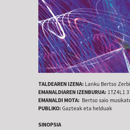
TALDEAREN IZENA:
Lanku Bertso Zerb
EMANALDIAREN IZENBURUA:
1TZ4L1 3
EMANALDI MOTA:
Bertso saio musikat
PUBLIKO:
Gazteak eta helduak
SINOPSIA