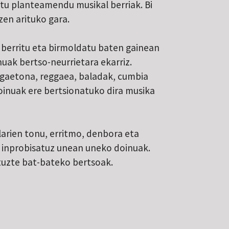
tu planteamendu musikal berriak. Bi
zen arituko gara.
i berritu eta birmoldatu baten gainean
uak bertso-neurrietara ekarriz.
eggaetona, reggaea, baladak, cumbia
oinuak ere bertsionatuko dira musika
larien tonu, erritmo, denbora eta
 inprobisatuz unean uneko doinuak.
ituzte bat-bateko bertsoak.