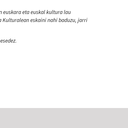
 euskara eta euskal kultura lau
a Kulturalean eskaini nahi baduzu, jarri
mesedez.