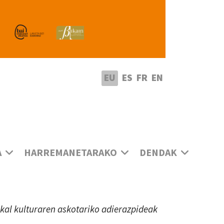
utatu hizkuntza
EU
ES
FR
EN
A
HARREMANETARAKO
DENDAK
uskal kulturaren askotariko adierazpideak