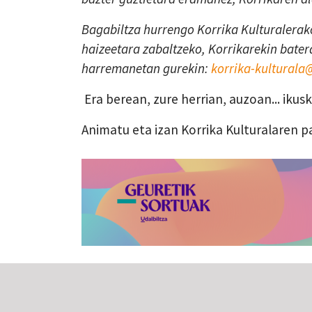
Bagabiltza hurrengo Korrika Kulturalerako
haizeetara zabaltzeko, Korrikarekin batera
harremanetan gurekin:
korrika-kultural
Era berean, zure herrian, auzoan... iku
Animatu eta izan Korrika Kulturalaren p