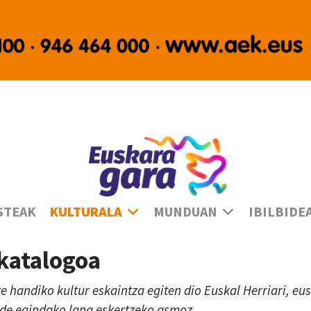
Ha
STEAK
KULTURALA
MUNDUAN
IBILBIDE
 katalogoa
te handiko kultur eskaintza egiten dio Euskal Herriari, e
lde egindako lana eskertzeko asmoz.