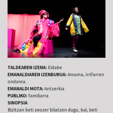
TALDEAREN IZENA:
Eidabe
EMANALDIAREN IZENBURUA:
Amama, irrifarren
ondarea.
EMANALDI MOTA:
Antzerkia
PUBLIKO:
familiarra
SINOPSIA
Bizitzan beti zeozer bilatzen dugu, bai, beti