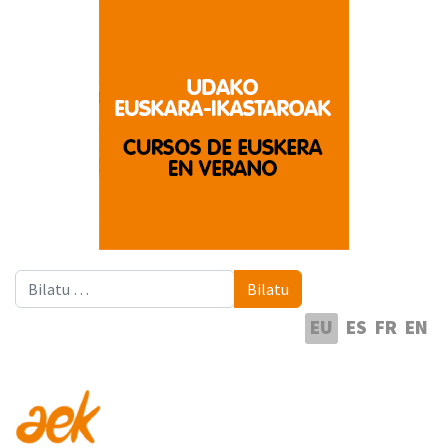
Bilatu
Bilatu
Hautatu hizkuntza
EU
ES
FR
EN