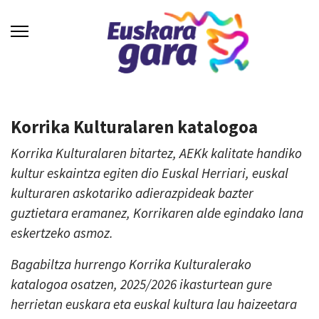
Korrika Kulturalaren katalogoa
Korrika Kulturalaren bitartez, AEKk kalitate handiko
kultur eskaintza egiten dio Euskal Herriari, euskal
kulturaren askotariko adierazpideak bazter
guztietara eramanez, Korrikaren alde egindako lana
eskertzeko asmoz.
Bagabiltza hurrengo Korrika Kulturalerako
katalogoa osatzen, 2025/2026 ikasturtean gure
herrietan euskara eta euskal kultura lau haizeetara