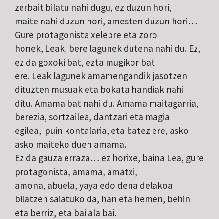
zerbait bilatu nahi dugu, ez duzun hori,
maite nahi duzun hori, amesten duzun hori…
Gure protagonista xelebre eta zoro
honek, Leak, bere lagunek dutena nahi du. Ez,
ez da goxoki bat, ezta mugikor bat
ere. Leak lagunek amamengandik jasotzen
dituzten musuak eta bokata handiak nahi
ditu. Amama bat nahi du. Amama maitagarria,
berezia, sortzailea, dantzari eta magia
egilea, ipuin kontalaria, eta batez ere, asko
asko maiteko duen amama.
Ez da gauza erraza… ez horixe, baina Lea, gure
protagonista, amama, amatxi,
amona, abuela, yaya edo dena delakoa
bilatzen saiatuko da, han eta hemen, behin
eta berriz, eta bai ala bai.