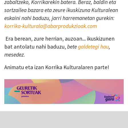
zabaltzeko, Korrikarekin batera. Beraz, baldin eta
sortzailea bazara eta zeure ikuskizuna Kulturalean
eskaini nahi baduzu, jarri harremanetan gurekin:
korrika-kulturala@abarprodukzioak.com
Era berean, zure herrian, auzoan... ikuskizunen
bat antolatu nahi baduzu,
bete
galdetegi hau
,
mesedez.
Animatu eta izan Korrika Kulturalaren parte!