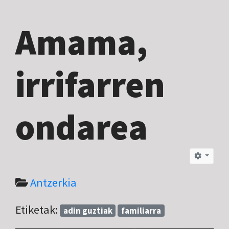
Amama,
irrifarren
ondarea
Antzerkia
Etiketak:
adin guztiak
familiarra