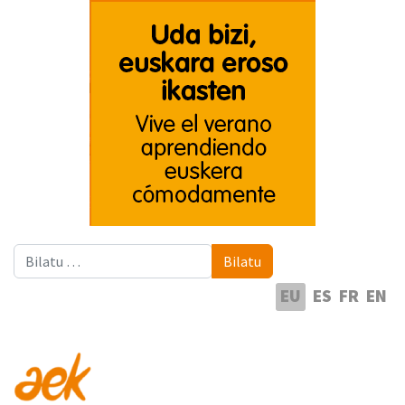
Bilatu
Bilatu
Hautatu hizkuntza
EU
ES
FR
EN