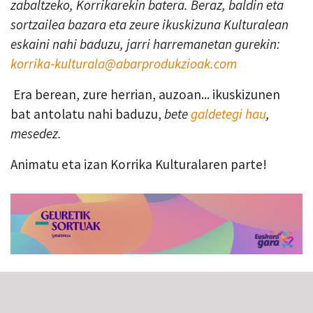
zabaltzeko, Korrikarekin batera. Beraz, baldin eta
sortzailea bazara eta zeure ikuskizuna Kulturalean
eskaini nahi baduzu, jarri harremanetan gurekin:
korrika-kulturala@abarprodukzioak.com
Era berean, zure herrian, auzoan... ikuskizunen
bat antolatu nahi baduzu,
bete
galdetegi hau
,
mesedez.
Animatu eta izan Korrika Kulturalaren parte!