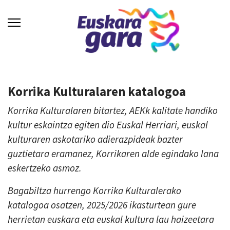
Korrika Kulturalaren katalogoa
Korrika Kulturalaren bitartez, AEKk kalitate handiko
kultur eskaintza egiten dio Euskal Herriari, euskal
kulturaren askotariko adierazpideak bazter
guztietara eramanez, Korrikaren alde egindako lana
eskertzeko asmoz.
Bagabiltza hurrengo Korrika Kulturalerako
katalogoa osatzen, 2025/2026 ikasturtean gure
herrietan euskara eta euskal kultura lau haizeetara