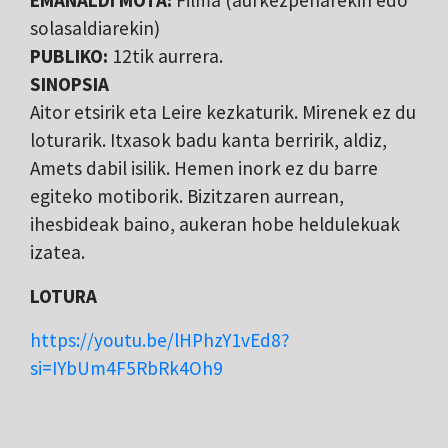
EMANALDI MOTA:
Filma (aurkezpenarekin edo
solasaldiarekin)
PUBLIKO:
12tik aurrera.
SINOPSIA
Aitor etsirik eta Leire kezkaturik. Mirenek ez du
loturarik. Itxasok badu kanta berririk, aldiz,
Amets dabil isilik. Hemen inork ez du barre
egiteko motiborik. Bizitzaren aurrean,
ihesbideak baino, aukeran hobe heldulekuak
izatea.
LOTURA
https://youtu.be/lHPhzY1vEd8?
si=IYbUm4F5RbRk4Oh9