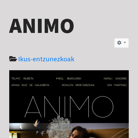
ANIMO
Ikus-entzunezkoak